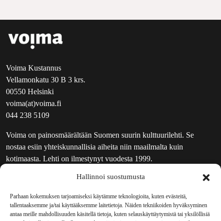
Voima Kustannus
Vellamonkatu 30 B 3 krs.
00550 Helsinki
voima(at)voima.fi
044 238 5109
Voima on painosmäärältään Suomen suurin kulttuurilehti. Se
nostaa esiin yhteiskunnallisia aiheita niin maailmalta kuin
kotimaasta. Lehti on ilmestynyt vuodesta 1999.
Hallinnoi suostumusta
TOIMITUS
UUTISKIRJE
Parhaan kokemuksen tarjoamiseksi käytämme teknologioita, kuten evästeitä,
tallentaaksemme ja/tai käyttääksemme laitetietoja. Näiden tekniikoiden hyväksyminen
MAINOSTAJILLE
antaa meille mahdollisuuden käsitellä tietoja, kuten selauskäyttäytymistä tai yksilöllisiä
VASTAMAINOKSET