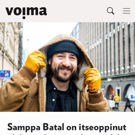
Päävalikko
Siirry sisältöön
Samppa Batal on itseoppinut