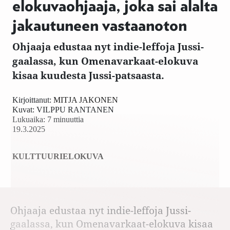
elokuvaohjaaja, joka sai alalta
jakautuneen vastaanoton
Ohjaaja edustaa nyt indie-leffoja Jussi-
gaalassa, kun Omenavarkaat-elokuva
kisaa kuudesta Jussi-patsaasta.
Kirjoittanut:
MITJA JAKONEN
Kuvat:
VILPPU RANTANEN
Lukuaika: 7 minuuttia
19.3.2025
KULTTUURI
ELOKUVA
Ohjaaja edustaa nyt indie-leffoja Jussi-
gaalassa, kun Omenavarkaat-elokuva kisaa