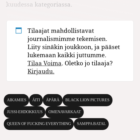
kuudessa kategoriassa.
Tilaajat mahdollistavat
journalismimme tekemisen.
Liity sinäkin joukkoon, ja pääset
lukemaan kaikki juttumme.
Tilaa Voima
. Oletko jo tilaaja?
Kirjaudu.
AIKAMIES
ÄITI
ÄPÄRÄ
BLACK LION PICTURES
JUSSI-EHDOKKUUS
OMENAVARKAAT
QUEEN OF FUCKING EVERYTHING
SAMPPA BATAL