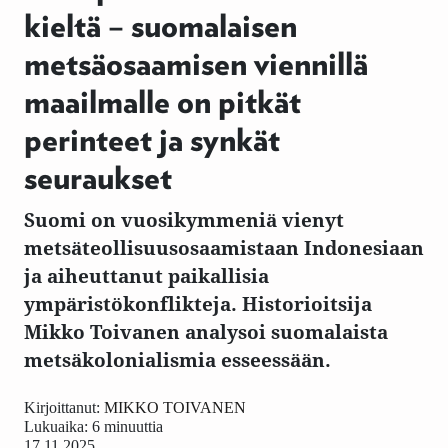
kieltä – suomalaisen
metsäosaamisen viennillä
maailmalle on pitkät
perinteet ja synkät
seuraukset
Suomi on vuosikymmeniä vienyt
metsäteollisuusosaamistaan Indonesiaan
ja aiheuttanut paikallisia
ympäristökonflikteja. Historioitsija
Mikko Toivanen analysoi suomalaista
metsäkolonialismia esseessään.
Kirjoittanut:
MIKKO TOIVANEN
Lukuaika: 6 minuuttia
17.11.2025