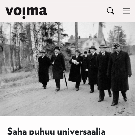
Päävalikko
Siirry sisältöön
Saha puhuu universaalia