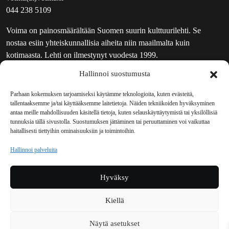
044 238 5109
Voima on painosmäärältään Suomen suurin kulttuurilehti. Se
nostaa esiin yhteiskunnallisia aiheita niin maailmalta kuin
kotimaasta. Lehti on ilmestynyt vuodesta 1999.
Hallinnoi suostumusta
TOIMITUS
UUTISKIRJE
Parhaan kokemuksen tarjoamiseksi käytämme teknologioita, kuten evästeitä,
tallentaaksemme ja/tai käyttääksemme laitetietoja. Näiden tekniikoiden hyväksyminen
MAINOSTAJILLE
antaa meille mahdollisuuden käsitellä tietoja, kuten selauskäyttäytymistä tai yksilöllisiä
VASTAMAINOKSET
tunnuksia tällä sivustolla. Suostumuksen jättäminen tai peruuttaminen voi vaikuttaa
haitallisesti tiettyihin ominaisuuksiin ja toimintoihin.
JAKELUPAIKAT
REKISTERISELOSTE
Hallinnoi palveluita
EVÄSTEKÄYTÄNTÖ (EU)
TILAUKSEN PERUUTUSPYYNTÖ
Hyväksy
TILAUSOHJEET JA -EHDOT
Kiellä
Voima sosiaalisessa mediassa
Näytä asetukset