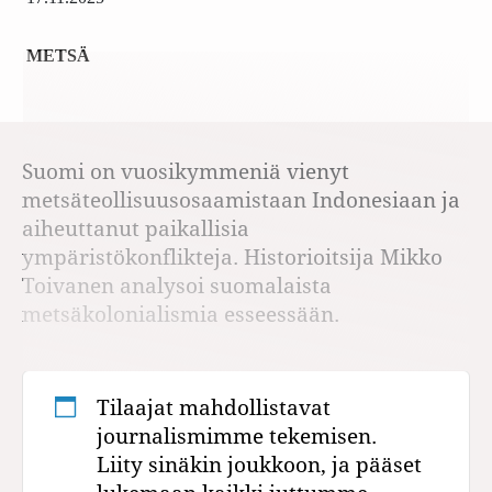
METSÄ
Suomi on vuosikymmeniä vienyt
metsäteollisuusosaamistaan Indonesiaan ja
aiheuttanut paikallisia
ympäristökonflikteja. Historioitsija Mikko
Toivanen analysoi suomalaista
metsäkolonialismia esseessään.
Tilaajat mahdollistavat
journalismimme tekemisen.
Liity sinäkin joukkoon, ja pääset