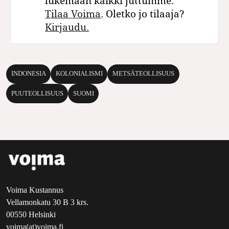
lukemaan kaikki juttumme.
Tilaa Voima
. Oletko jo tilaaja?
Kirjaudu.
INDONESIA
KOLONIALISMI
METSÄTEOLLISUUS
PUUTEOLLISUUS
SUOMI
Voima Kustannus
Vellamonkatu 30 B 3 krs.
00550 Helsinki
voima(at)voima.fi