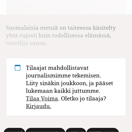
Suomalaisia metsiä on taiteessa käsitelty
yhtä rujosti kuin todellisessa elämässä,
taiteilija sanoo.
Tilaajat mahdollistavat
journalismimme tekemisen.
Liity sinäkin joukkoon, ja pääset
lukemaan kaikki juttumme.
Tilaa Voima
. Oletko jo tilaaja?
Kirjaudu.