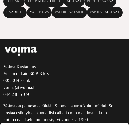
JUSSARÖ
LUONNONSUOJELU
METSAT
PERTTU SAKSA
SAARISTO
VALOKUVA
VALOKUVATAIDE
VANHAT METSÄT
Voima Kustannus
Vellamonkatu 30 B 3 krs.
00550 Helsinki
voima(at)voima.fi
044 238 5109
Voima on painosmäärältään Suomen suurin kulttuurilehti. Se
nostaa esiin yhteiskunnallisia aiheita niin maailmalta kuin
kotimaasta. Lehti on ilmestynyt vuodesta 1999.