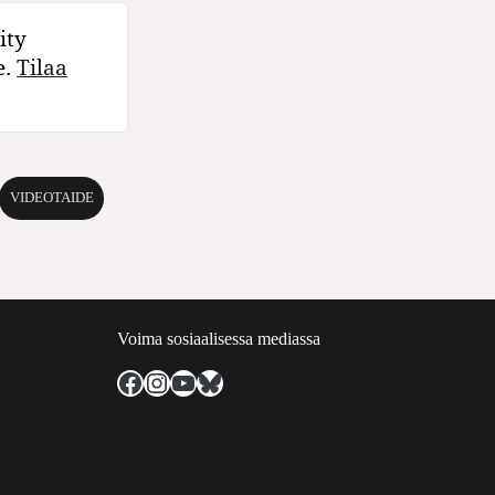
ity
e.
Tilaa
VIDEOTAIDE
Voima sosiaalisessa mediassa
Facebook
Instagram
YouTube
Bluesky