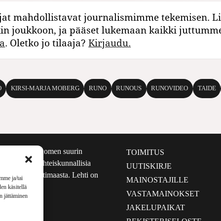
jat mahdollistavat journalismimme tekemisen. Li
kin joukkoon, ja pääset lukemaan kaikki juttumm
a
. Oletko jo tilaaja?
Kirjaudu.
O
KIRSI-MARJA MOBERG
RUNO
RUNOUS
RUNOVIDEO
TAIDE
määrältään Suomen suurin
TOIMITUS
e nostaa esiin yhteiskunnallisia
UUTISKIRJE
lmalta kuin kotimaasta. Lehti on
mme ja/tai
MAINOSTAJILLE
sta 1999.
en käsitellä
VASTAMAINOKSET
en jättäminen
JAKELUPAIKAT