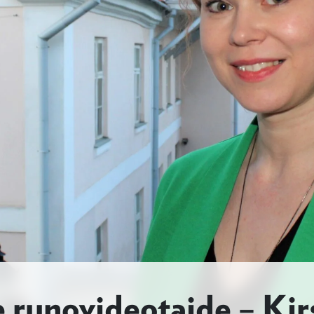
e runovideotaide – Kir