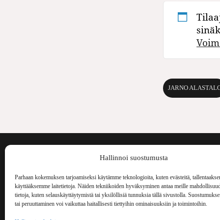
Tilaa
sinä
Voim
JARNO ALASTAL
Voima on painos
Hallinnoi suostumusta
kulttuurilehti. S
aiheita niin maai
Parhaan kokemuksen tarjoamiseksi käytämme teknologioita, kuten evästeitä, tallentaakse
Voima Kustannus
ilmestynyt vuode
käyttääksemme laitetietoja. Näiden tekniikoiden hyväksyminen antaa meille mahdollisuud
Vellamonkatu 30 B 3 krs.
tietoja, kuten selauskäyttäytymistä tai yksilöllisiä tunnuksia tällä sivustolla. Suostumuks
00550 Helsinki
tai peruuttaminen voi vaikuttaa haitallisesti tiettyihin ominaisuuksiin ja toimintoihin.
voima(at)voima.fi