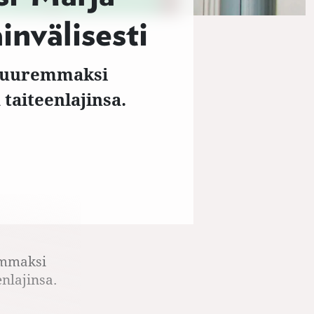
nvälisesti
 suuremmaksi
aiteenlajinsa.
emmaksi
nlajinsa.