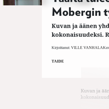
Mobergin ty
Kuvan ja äänen yh
kokonaisuudeksi. R
Kirjoittanut:
VILLE VANHALA
Kuv
TAIDE
Kuvan ja ää
kokonaisuude