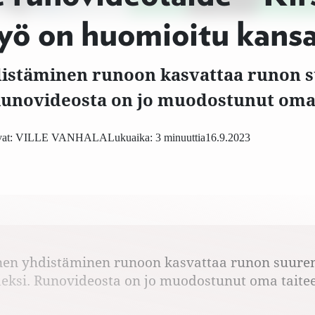
ö on huomioitu kansai
distäminen runoon kasvattaa runon
unovideosta on jo muodostunut oma t
at:
VILLE VANHALA
Lukuaika: 3 minuuttia
16.9.2023
nen yhdistäminen runoon kasvattaa runon suur
ksi. Runovideosta on jo muodostunut oma taitee