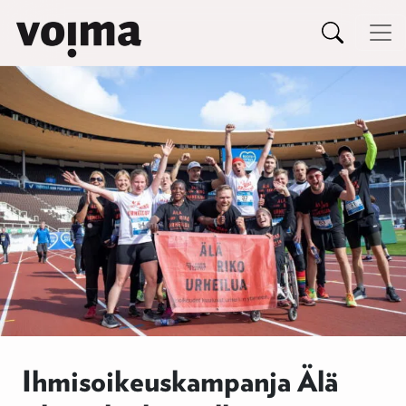
Päävalikko
Siirry sisältöön
Ihmisoikeuskampanja Älä