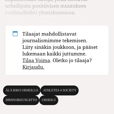
urheilijoita positiivisen muutoksen
roolimalleiksi yhteiskunnassa.
Tilaajat mahdollistavat
journalismimme tekemisen.
Liity sinäkin joukkoon, ja pääset
lukemaan kaikki juttumme.
Tilaa Voima
. Oletko jo tilaaja?
Kirjaudu.
ÄLÄ RIKO URHEILUA
ATHLETES 4 SOCIETY
IHMISOIKEUSLIITTO
URHEILU