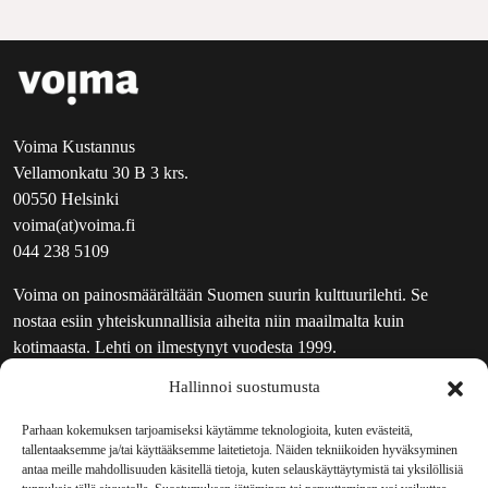
Voima Kustannus
Vellamonkatu 30 B 3 krs.
00550 Helsinki
voima(at)voima.fi
044 238 5109
Voima on painosmäärältään Suomen suurin kulttuurilehti. Se
nostaa esiin yhteiskunnallisia aiheita niin maailmalta kuin
kotimaasta. Lehti on ilmestynyt vuodesta 1999.
Hallinnoi suostumusta
TOIMITUS
UUTISKIRJE
Parhaan kokemuksen tarjoamiseksi käytämme teknologioita, kuten evästeitä,
tallentaaksemme ja/tai käyttääksemme laitetietoja. Näiden tekniikoiden hyväksyminen
MAINOSTAJILLE
antaa meille mahdollisuuden käsitellä tietoja, kuten selauskäyttäytymistä tai yksilöllisiä
VASTAMAINOKSET