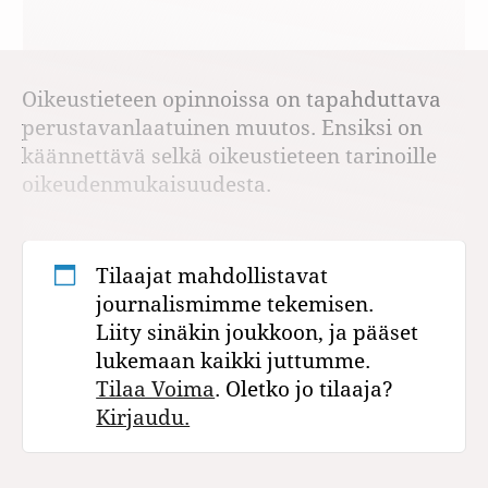
Oikeustieteen opinnoissa on tapahduttava
perustavanlaatuinen muutos. Ensiksi on
käännettävä selkä oikeustieteen tarinoille
oikeudenmukaisuudesta.
Tilaajat mahdollistavat
journalismimme tekemisen.
Liity sinäkin joukkoon, ja pääset
lukemaan kaikki juttumme.
Tilaa Voima
. Oletko jo tilaaja?
Kirjaudu.