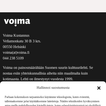
Voima Kustannus
Vellamonkatu 30 B 3 krs.
00550 Helsinki
voima(at)voima.fi
044 238 5109
Voima on painosmäärältään Suomen suurin kulttuurilehti. Se
nostaa esiin yhteiskunnallisia aiheita niin maailmalta kuin
kotimaasta. Lehti on ilmestynyt vuodesta 1999.
Hallinnoi suostumusta
TOIMITUS
UUTISKIRJE
Parhaan kokemuksen tarjoamiseksi käytämme teknologioita, kuten evästeitä,
tallentaaksemme ja/tai käyttääksemme laitetietoja. Näiden tekniikoiden hyväksyminen
MAINOSTAJILLE
antaa meille mahdollisuuden käsitellä tietoja, kuten selauskäyttäytymistä tai yksilöllisiä