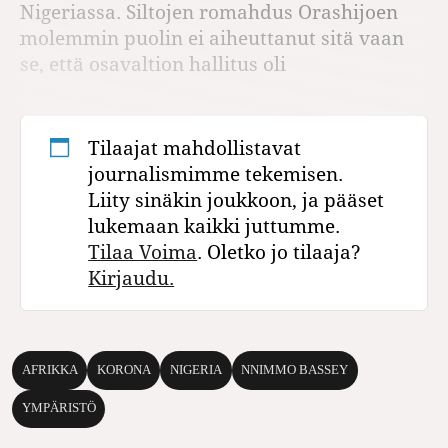
Nigeriassa. Siltojen romahdus Orashijoen
molemmin puolin ei aiheuttanut sitä vaan
se, että osavaltion hallitus oli
Tilaajat mahdollistavat
journalismimme tekemisen.
Liity sinäkin joukkoon, ja pääset
lukemaan kaikki juttumme.
Tilaa Voima
. Oletko jo tilaaja?
Kirjaudu.
AFRIKKA
KORONA
NIGERIA
NNIMMO BASSEY
YMPÄRISTÖ