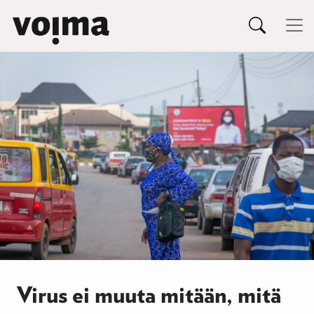
Päävalikko
Siirry sisältöön
Virus ei muuta mitään, mitä