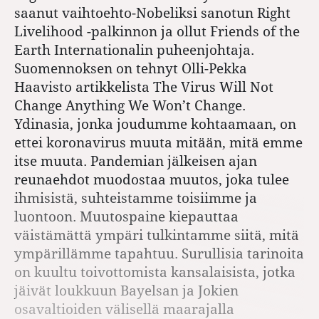
saanut vaihtoehto-Nobeliksi sanotun Right
Livelihood -palkinnon ja ollut Friends of the
Earth Internationalin puheenjohtaja.
Suomennoksen on tehnyt Olli-Pekka
Haavisto artikkelista The Virus Will Not
Change Anything We Won’t Change.
Ydinasia, jonka joudumme kohtaamaan, on
ettei koronavirus muuta mitään, mitä emme
itse muuta. Pandemian jälkeisen ajan
reunaehdot muodostaa muutos, joka tulee
ihmisistä, suhteistamme toisiimme ja
luontoon. Muutospaine kiepauttaa
väistämättä ympäri tulkintamme siitä, mitä
ympärillämme tapahtuu. Surullisia tarinoita
on kuultu toivottomista kansalaisista, jotka
jäivät loukkuun Bayelsan ja Jokien
osavaltioiden välisellä maarajalla