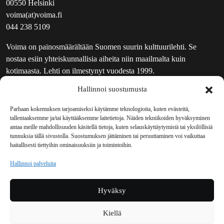
00550 Helsinki
voima(at)voima.fi
044 238 5109
Voima on painosmäärältään Suomen suurin kulttuurilehti. Se
nostaa esiin yhteiskunnallisia aiheita niin maailmalta kuin
kotimaasta. Lehti on ilmestynyt vuodesta 1999.
Hallinnoi suostumusta
TOIMITUS
UUTISKIRJE
Parhaan kokemuksen tarjoamiseksi käytämme teknologioita, kuten evästeitä,
tallentaaksemme ja/tai käyttääksemme laitetietoja. Näiden tekniikoiden hyväksyminen
MAINOSTAJILLE
antaa meille mahdollisuuden käsitellä tietoja, kuten selauskäyttäytymistä tai yksilöllisiä
VASTAMAINOKSET
tunnuksia tällä sivustolla. Suostumuksen jättäminen tai peruuttaminen voi vaikuttaa
haitallisesti tiettyihin ominaisuuksiin ja toimintoihin.
JAKELUPAIKAT
REKISTERISELOSTE
Hallinnoi palveluita
EVÄSTEKÄYTÄNTÖ (EU)
TILAUKSEN PERUUTUSPYYNTÖ
Hyväksy
TILAUSOHJEET JA -EHDOT
Kiellä