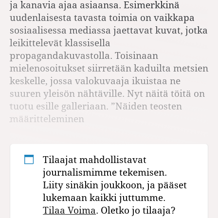
ja kanavia ajaa asiaansa. Esimerkkinä
uudenlaisesta tavasta toimia on vaikkapa
sosiaalisessa mediassa jaettavat kuvat, jotka
leikittelevät klassisella
propagandakuvastolla. Toisinaan
mielenosoitukset siirretään kaduilta metsien
keskelle, jossa valokuvaaja ikuistaa ne
suuren yleisön nähtäville. Nyt näitä töitä on
tuotu esille galleriaan. ”Näiden teosten
määritteleminen
Tilaajat mahdollistavat
journalismimme tekemisen.
Liity sinäkin joukkoon, ja pääset
lukemaan kaikki juttumme.
Tilaa Voima
. Oletko jo tilaaja?