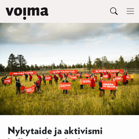
Päävalikko
Siirry sisältöön
Nykytaide ja aktivismi