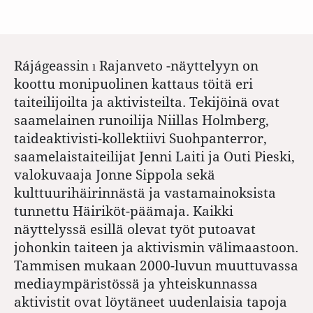
Rájágeassin ı Rajanveto -näyttelyyn on
koottu monipuolinen kattaus töitä eri
taiteilijoilta ja aktivisteilta. Tekijöinä ovat
saamelainen runoilija Niillas Holmberg,
taideaktivisti-kollektiivi Suohpanterror,
saamelaistaiteilijat Jenni Laiti ja Outi Pieski,
valokuvaaja Jonne Sippola sekä
kulttuurihäirinnästä ja vastamainoksista
tunnettu Häiriköt-päämaja. Kaikki
näyttelyssä esillä olevat työt putoavat
johonkin taiteen ja aktivismin välimaastoon.
Tammisen mukaan 2000-luvun muuttuvassa
mediaympäristössä ja yhteiskunnassa
aktivistit ovat löytäneet uudenlaisia tapoja