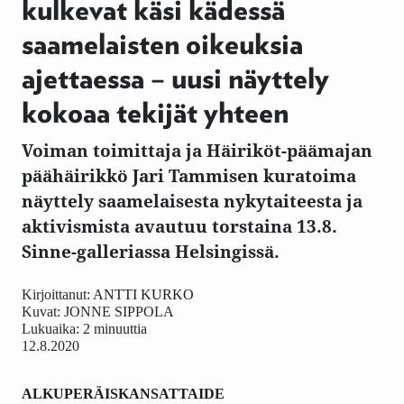
kulkevat käsi kädessä
saamelaisten oikeuksia
ajettaessa – uusi näyttely
kokoaa tekijät yhteen
Voiman toimittaja ja Häiriköt-päämajan
päähäirikkö Jari Tammisen kuratoima
näyttely saamelaisesta nykytaiteesta ja
aktivismista avautuu torstaina 13.8.
Sinne-galleriassa Helsingissä.
Kirjoittanut:
ANTTI KURKO
Kuvat:
JONNE SIPPOLA
Lukuaika: 2 minuuttia
12.8.2020
ALKUPERÄISKANSAT
TAIDE