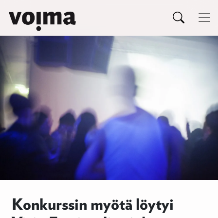
Päävalikko
Siirry sisältöön
Konkurssin myötä löytyi