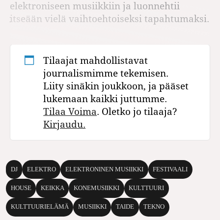
elektroniseen musiikkiin ja luonnehtii
itseään vielä vaihtoehtoiseksi tapahtumaksi.
Tilaajat mahdollistavat
journalismimme tekemisen.
Liity sinäkin joukkoon, ja pääset
lukemaan kaikki juttumme.
Tilaa Voima
. Oletko jo tilaaja?
Kirjaudu.
DJ
ELEKTRO
ELEKTRONINEN MUSIIKKI
FESTIVAALI
HOUSE
KEIKKA
KONEMUSIIKKI
KULTTUURI
KULTTUURIELÄMÄ
MUSIIKKI
TAIDE
TEKNO