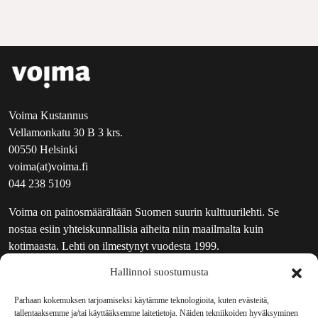
Voima Kustannus
Vellamonkatu 30 B 3 krs.
00550 Helsinki
voima(at)voima.fi
044 238 5109
Voima on painosmäärältään Suomen suurin kulttuurilehti. Se
nostaa esiin yhteiskunnallisia aiheita niin maailmalta kuin
kotimaasta. Lehti on ilmestynyt vuodesta 1999.
Hallinnoi suostumusta
TOIMITUS
UUTISKIRJE
Parhaan kokemuksen tarjoamiseksi käytämme teknologioita, kuten evästeitä,
tallentaaksemme ja/tai käyttääksemme laitetietoja. Näiden tekniikoiden hyväksyminen
MAINOSTAJILLE