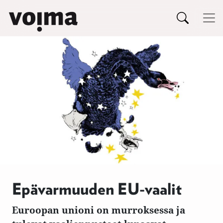
Päävalikko
Siirry sisältöön
Epävarmuuden EU-vaalit
Euroopan unioni on murroksessa ja