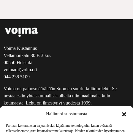
Voima Kustannus
Vellamonkatu 30 B 3 krs.
00550 Helsinki
voima(at)voima.fi
044 238 5109
Voima on painosmäärältään Suomen suurin kulttuurilehti. Se
nostaa esiin yhteiskunnallisia aiheita niin maailmalta kuin
kotimaasta. Lehti on ilmestynyt vuodesta 1999.
Hallinnoi suostumusta
TOIMITUS
UUTISKIRJE
Parhaan kokemuksen tarjoamiseksi käytämme teknologioita, kuten evästeitä,
tallentaaksemme ja/tai käyttääksemme laitetietoja. Näiden tekniikoiden hyväksyminen
MAINOSTAJILLE