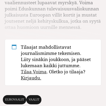
vaaliennusteet lupaavat myrskyä. Voima
poimi Eduskunnan tulevaisuusvaliokunnan
julkaisusta Euroopan villit kortit ja mustat
joutsenet neljä kehityskulkua, jotka on syytä
ottaa huomioon uurnille mennessä.
Tilaajat mahdollistavat
journalismimme tekemisen.
Liity sinäkin joukkoon, ja pääset
lukemaan kaikki juttumme.
Tilaa Voima
. Oletko jo tilaaja?
Kirjaudu.
EUROVAALIT
VAALIT