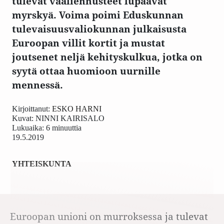
tulevat vaaliennusteet lupaavat
myrskyä. Voima poimi Eduskunnan
tulevaisuusvaliokunnan julkaisusta
Euroopan villit kortit ja mustat
joutsenet neljä kehityskulkua, jotka on
syytä ottaa huomioon uurnille
mennessä.
Kirjoittanut:
ESKO HARNI
Kuvat:
NINNI KAIRISALO
Lukuaika: 6 minuuttia
19.5.2019
YHTEISKUNTA
Euroopan unioni on murroksessa ja tulevat