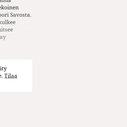
tekoinen
ori Savosta.
kulkee
itsee
Jay
ity
e.
Tilaa