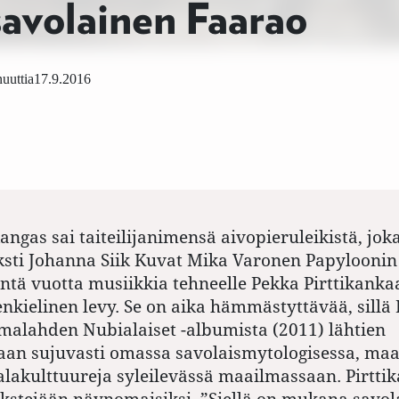
savolainen Faarao
uuttia
17.9.2016
angas sai taiteilijanimensä aivopieruleikistä, joka
ksti Johanna Siik Kuvat Mika Varonen Papyloonin
ä vuotta musiikkia tehneelle Pekka Pirttikankaa
nkielinen levy. Se on aika hämmästyttävää, sillä 
malahden Nubialaiset -albumista (2011) lähtien
aan sujuvasti omassa savolaismytologisessa, ma
alakulttuureja syleilevässä maailmassaan. Pirttik
ekstejään näynomaisiksi. ”Siellä on mukana savol