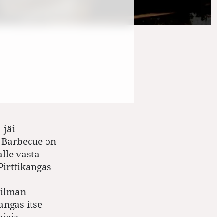
 jäi
 Barbecue on
lle vasta
Pirttikangas
ailman
angas itse
aisia