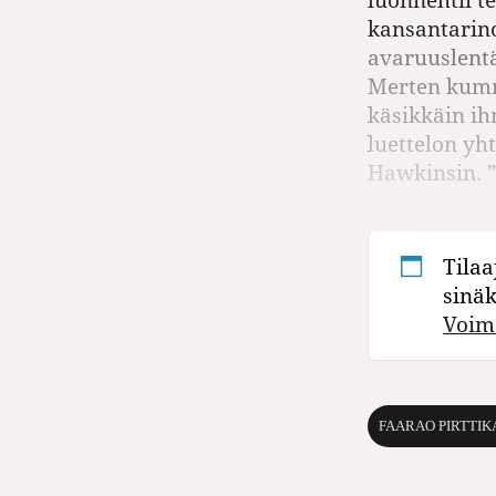
kansantarinoi
avaruuslentä
Merten kumma
käsikkäin ih
luettelon yh
Hawkinsin. ”
Tilaa
sinä
Voim
FAARAO PIRTTI