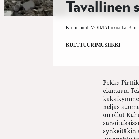
Tavallinen 
Kirjoittanut:
VOIMA
Lukuaika: 3 min
KULTTUURI
MUSIIKKI
Pekka Pirttik
elämään. Te
kaksikymment
neljäs suome
on ollut Kuh
sanoituksiss
synkeitäkin 
luonnehtii t