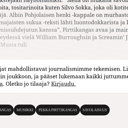
ta, tositarinoita kuten Silvo Sokka, joka oli koti
jä. Albin Pohjolaisen henki -kappale on murhasto
jaisten sukua -teksti lähti luontodokkarista ja 
missuhdejutun kanssa”, Pirttikangas avaa ja main
teydessä vielä William Burroughsin ja Screamin’ 
Musta tuli
jat mahdollistavat journalismimme tekemisen. Li
kin joukkoon, ja pääset lukemaan kaikki juttumm
a
. Oletko jo tilaaja?
Kirjaudu.
KANGAS
MUSIIKKI
PEKKA PIRTTIKANGAS
SAVOLAISUUS