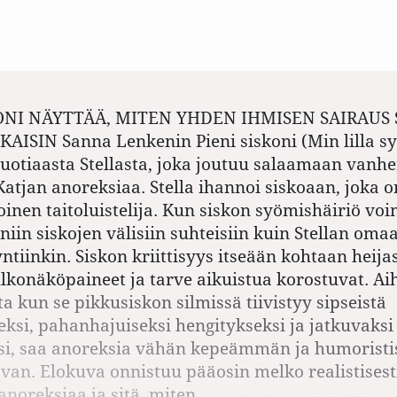
ONI NÄYTTÄÄ, MITEN YHDEN IHMISEN SAIRAUS
ISIN Sanna Lenkenin Pieni siskoni (Min lilla sy
uotiaasta Stellasta, joka joutuu salaamaan van
Katjan anoreksiaa. Stella ihannoi siskoaan, joka o
nen taitoluistelija. Kun siskon syömishäiriö voi
 niin siskojen välisiin suhteisiin kuin Stellan om
ntiinkin. Siskon kriittisyys itseään kohtaan heij
 ulkonäköpaineet ja tarve aikuistua korostuvat. Ai
a kun se pikkusiskon silmissä tiivistyy sipseistä
eksi, pahanhajuiseksi hengitykseksi ja jatkuvaksi
si, saa anoreksia vähän kepeämmän ja humoris
van. Elokuva onnistuu pääosin melko realistisest
oreksiaa ja sitä, miten