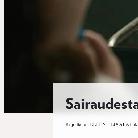
Sairaudesta,
Kirjoittanut:
ELLEN ELJAALA
Luku