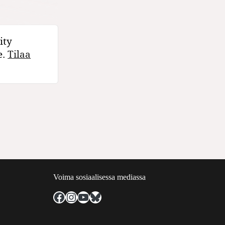
ity
e.
Tilaa
Voima sosiaalisessa mediassa
Facebook
Instagram
YouTube
Bluesky