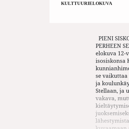
KULTTUURI
ELOKUVA
PIENI SISK
PERHEEN SEKA
elokuva 12-v
isosiskonsa 
kunnianhimoi
se vaikuttaa
ja koulunkäy
Stellaan, ja
vakava, mutt
kieltäytymis
juoksemisek
lähestymista
kuvaamaan an