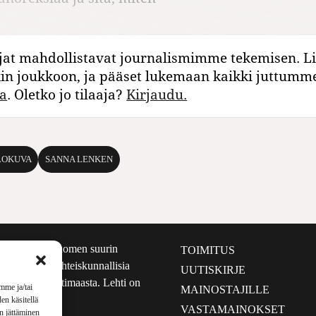
jat mahdollistavat journalismimme tekemisen. Li
kin joukkoon, ja pääset lukemaan kaikki juttumm
a
. Oletko jo tilaaja?
Kirjaudu.
LOKUVA
SANNA LENKEN
määrältään Suomen suurin
TOIMITUS
e nostaa esiin yhteiskunnallisia
UUTISKIRJE
lmalta kuin kotimaasta. Lehti on
mme ja/tai
MAINOSTAJILLE
sta 1999.
en käsitellä
VASTAMAINOKSET
en jättäminen