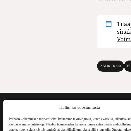
Tilaa
sinä
Voim
ANOREKSIA
E
Voima on painos
Hallinnoi suostumusta
kulttuurilehti. S
aiheita niin maai
Parhaan kokemuksen tarjoamiseksi käytämme teknologioita, kuten evästeitä, tallentaakse
Voima Kustannus
ilmestynyt vuode
käyttääksemme laitetietoja. Näiden tekniikoiden hyväksyminen antaa meille mahdollisuud
Vellamonkatu 30 B 3 krs.
tietoja, kuten selauskäyttäytymistä tai yksilöllisiä tunnuksia tällä sivustolla. Suostumuks