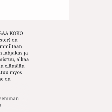
 SAA KOKO
ster) on
hemmiltaan
n lahjakas ja
mistuu, alkaa
aan elämään
astuu myös
he on
tisemman
i