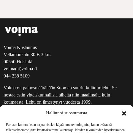
Voima Kustannus
Vellamonkatu 30 B 3 krs.
00550 Helsinki
voima(at)voima.fi
044 238 5109
Voima on painosmäärältään Suomen suurin kulttuurilehti. Se
nostaa esiin yhteiskunnallisia aiheita niin maailmalta kuin
kotimaasta. Lehti on ilmestynyt vuodesta 1999.
Hallinnoi suostumusta
TOIMITUS
UUTISKIRJE
Parhaan kokemuksen tarjoamiseksi käytämme teknologioita, kuten evästeitä,
tallentaaksemme ja/tai käyttääksemme laitetietoja. Näiden tekniikoiden hyväksyminen
MAINOSTAJILLE