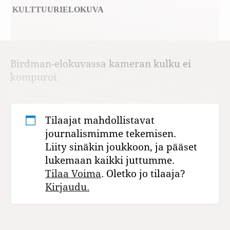
KULTTUURI
ELOKUVA
Birdman-elokuvassa kameran kulku ei
kompuroi.
Tilaajat mahdollistavat
journalismimme tekemisen.
Liity sinäkin joukkoon, ja pääset
lukemaan kaikki juttumme.
Tilaa Voima
. Oletko jo tilaaja?
Kirjaudu.