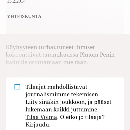
13.2.2014
YHTEISKUNTA
Köyhyyteen turhautuneet ihmiset
kokoontuivat tammikuussa Phnom Penin
kaduille osoittamaan mieltään.
Tilaajat mahdollistavat
journalismimme tekemisen.
Liity sinäkin joukkoon, ja pääset
lukemaan kaikki juttumme.
Tilaa Voima
. Oletko jo tilaaja?
Kirjaudu.