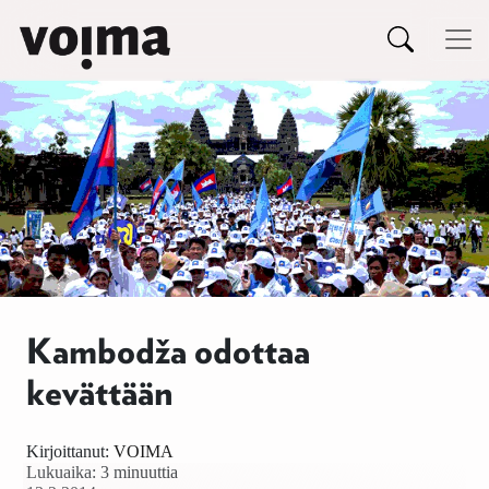
Päävalikko
Siirry sisältöön
Kambodža odottaa
kevättään
Kirjoittanut:
VOIMA
Lukuaika: 3 minuuttia