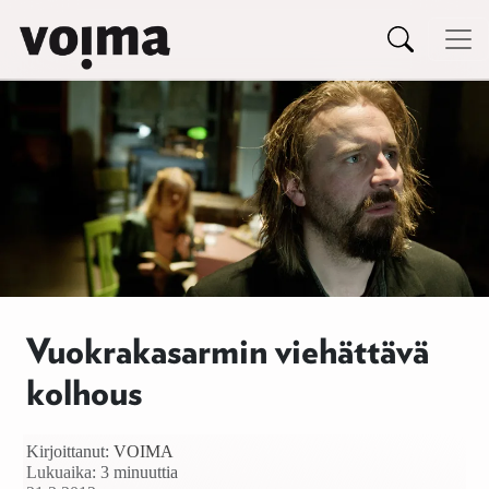
Päävalikko
Siirry sisältöön
Vuokrakasarmin viehättävä
kolhous
Kirjoittanut:
VOIMA
Lukuaika: 3 minuuttia