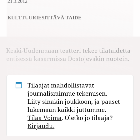
21.3.2012
KULTTUURI
ESITTÄVÄ TAIDE
Keski-Uudenmaan teatteri tekee tilataidetta
entisessä kasarmissa Dostojevskin nuotein.
Tilaajat mahdollistavat
journalismimme tekemisen.
Liity sinäkin joukkoon, ja pääset
lukemaan kaikki juttumme.
Tilaa Voima
. Oletko jo tilaaja?
Kirjaudu.