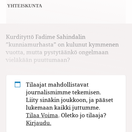
YHTEISKUNTA
Kurdityttö Fadime Sahindalin
”kunniamurhasta” on kulunut kymmenen
vuotta, mutta pystytäänkö ongelmaan
vieläkään puuttumaan?
Tilaajat mahdollistavat
journalismimme tekemisen.
Liity sinäkin joukkoon, ja pääset
lukemaan kaikki juttumme.
Tilaa Voima
. Oletko jo tilaaja?
Kirjaudu.