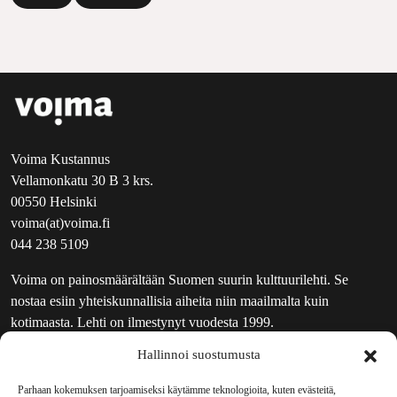
Voima Kustannus
Vellamonkatu 30 B 3 krs.
00550 Helsinki
voima(at)voima.fi
044 238 5109
Voima on painosmäärältään Suomen suurin kulttuurilehti. Se
nostaa esiin yhteiskunnallisia aiheita niin maailmalta kuin
kotimaasta. Lehti on ilmestynyt vuodesta 1999.
Hallinnoi suostumusta
TOIMITUS
UUTISKIRJE
Parhaan kokemuksen tarjoamiseksi käytämme teknologioita, kuten evästeitä,