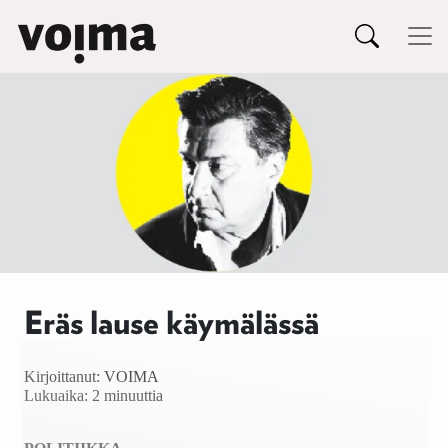
Päävalikko
Siirry sisältöön
Eräs lause käymälässä
Kirjoittanut:
VOIMA
Lukuaika: 2 minuuttia