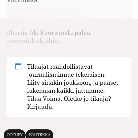
POLITIIKKA
Ohjaaja Aki Kaurismäki palaa
prosenttilaskuihin.
Tilaajat mahdollistavat
journalismimme tekemisen.
Liity sinäkin joukkoon, ja pääset
lukemaan kaikki juttumme.
Tilaa Voima
. Oletko jo tilaaja?
Kirjaudu.
OCCUPY
POLITIIKKA