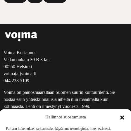
Voima Kustannus
Vellamonkatu 30 B 3 krs.
00550 Helsinki
voima(at)voima.fi
044 238 5109
Voima on painosmäärältään Suomen suurin kulttuurilehti. Se
nostaa esiin yhteiskunnallisia aiheita niin maailmalta kuin
kotimaasta. Lehti on ilmestynyt vuodesta 1999.
Hallinnoi suostumusta
TOIMITUS
UUTISKIRJE
Parhaan kokemuksen tarjoamiseksi käytämme teknologioita, kuten evästeitä,