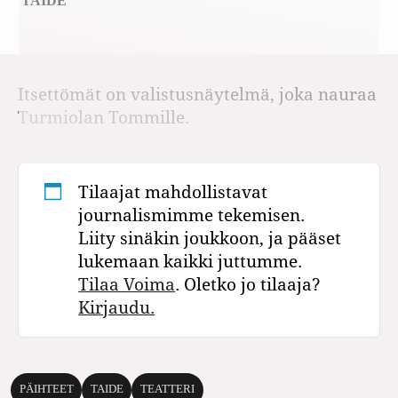
TAIDE
Itsettömät on valistusnäytelmä, joka nauraa
Turmiolan Tommille.
Tilaajat mahdollistavat
journalismimme tekemisen.
Liity sinäkin joukkoon, ja pääset
lukemaan kaikki juttumme.
Tilaa Voima
. Oletko jo tilaaja?
Kirjaudu.
PÄIHTEET
TAIDE
TEATTERI