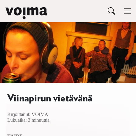
Päävalikko
Siirry sisältöön
Viinapirun vietävänä
Kirjoittanut:
VOIMA
Lukuaika: 3 minuuttia