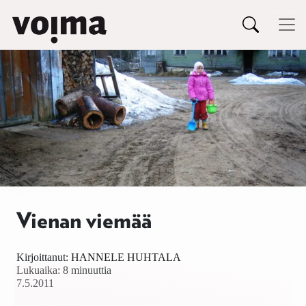
Päävalikko
Siirry sisältöön
Vienan viemää
Kirjoittanut:
HANNELE HUHTALA
Lukuaika: 8 minuuttia
7.5.2011