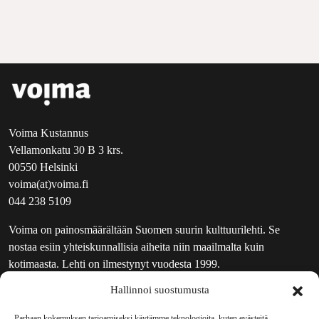
Voima Kustannus
Vellamonkatu 30 B 3 krs.
00550 Helsinki
voima(at)voima.fi
044 238 5109
Voima on painosmäärältään Suomen suurin kulttuurilehti. Se
nostaa esiin yhteiskunnallisia aiheita niin maailmalta kuin
kotimaasta. Lehti on ilmestynyt vuodesta 1999.
Hallinnoi suostumusta
TOIMITUS
UUTISKIRJE
Parhaan kokemuksen tarjoamiseksi käytämme teknologioita, kuten evästeitä,