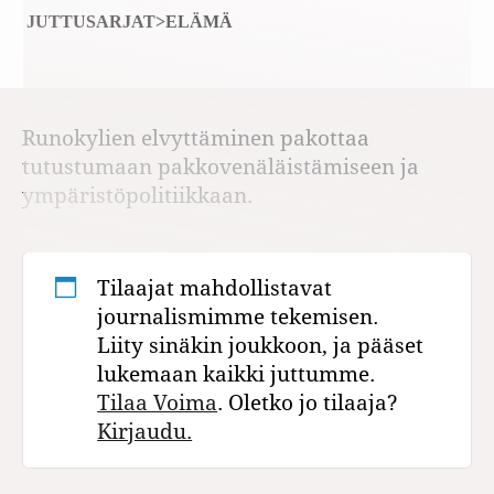
JUTTUSARJAT>ELÄMÄ
Runokylien elvyttäminen pakottaa
tutustumaan pakkovenäläistämiseen ja
ympäristöpolitiikkaan.
Tilaajat mahdollistavat
journalismimme tekemisen.
Liity sinäkin joukkoon, ja pääset
lukemaan kaikki juttumme.
Tilaa Voima
. Oletko jo tilaaja?
Kirjaudu.