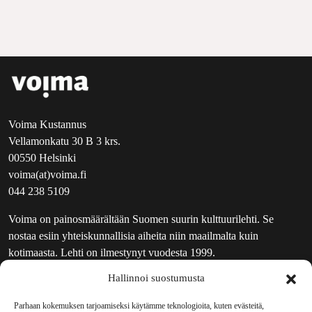
Voima Kustannus
Vellamonkatu 30 B 3 krs.
00550 Helsinki
voima(at)voima.fi
044 238 5109
Voima on painosmäärältään Suomen suurin kulttuurilehti. Se
nostaa esiin yhteiskunnallisia aiheita niin maailmalta kuin
kotimaasta. Lehti on ilmestynyt vuodesta 1999.
Hallinnoi suostumusta
TOIMITUS
UUTISKIRJE
Parhaan kokemuksen tarjoamiseksi käytämme teknologioita, kuten evästeitä,