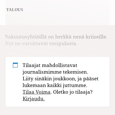
TALOUS
Vakuutusyhtiöillä on herkkä nenä kriiseille.
Nyt ne varoittavat vesipulasta.
Tilaajat mahdollistavat
journalismimme tekemisen.
Liity sinäkin joukkoon, ja pääset
lukemaan kaikki juttumme.
Tilaa Voima
. Oletko jo tilaaja?
Kirjaudu.