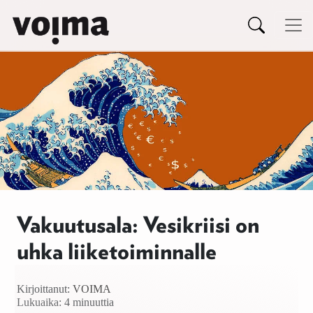
Päävalikko
Siirry sisältöön
Vakuutusala: Vesikriisi on
uhka liiketoiminnalle
Kirjoittanut:
VOIMA
Lukuaika: 4 minuuttia