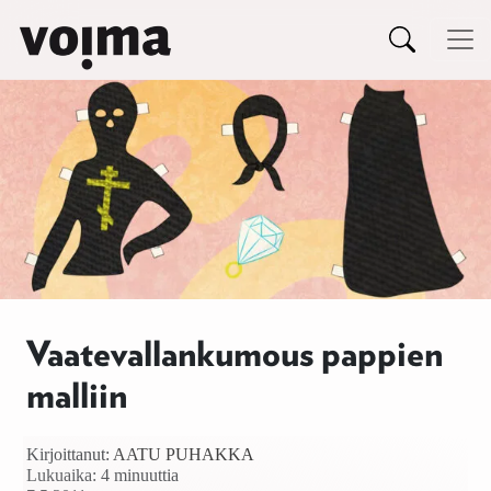
Päävalikko
Siirry sisältöön
Vaatevallankumous pappien
malliin
Kirjoittanut:
AATU PUHAKKA
Lukuaika: 4 minuuttia