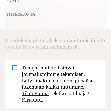
7.5.2011
YHTEISKUNTA
Ortodoksipapisto jakelee pukeutumisohjeita
naisille Neuvostoliiton hengessä.
Tilaajat mahdollistavat
journalismimme tekemisen.
Liity sinäkin joukkoon, ja pääset
lukemaan kaikki juttumme.
Tilaa Voima
. Oletko jo tilaaja?
Kirjaudu.