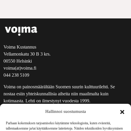
Voima Kustannus
Vellamonkatu 30 B 3 krs.
00550 Helsinki
voima(at)voima.fi
044 238 5109
Voima on painosmäärältään Suomen suurin kulttuurilehti. Se
nostaa esiin yhteiskunnallisia aiheita niin maailmalta kuin
kotimaasta. Lehti on ilmestynyt vuodesta 1999.
Hallinnoi suostumusta
TOIMITUS
UUTISKIRJE
Parhaan kokemuksen tarjoamiseksi käytämme teknologioita, kuten evästeitä,
tallentaaksemme ja/tai käyttääksemme laitetietoja. Näiden tekniikoiden hyväksyminen
MAINOSTAJILLE