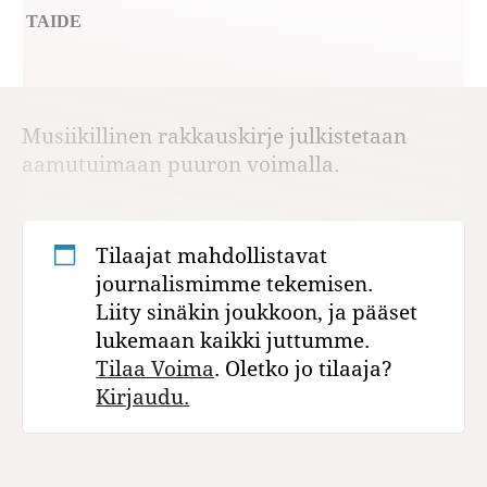
TAIDE
Musiikillinen rakkauskirje julkistetaan
aamutuimaan puuron voimalla.
Tilaajat mahdollistavat
journalismimme tekemisen.
Liity sinäkin joukkoon, ja pääset
lukemaan kaikki juttumme.
Tilaa Voima
. Oletko jo tilaaja?
Kirjaudu.