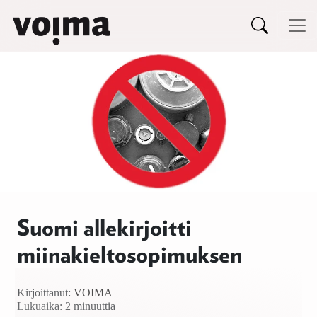
Päävalikko
Siirry sisältöön
Suomi allekirjoitti
miinakieltosopimuksen
Kirjoittanut:
VOIMA
Lukuaika: 2 minuuttia