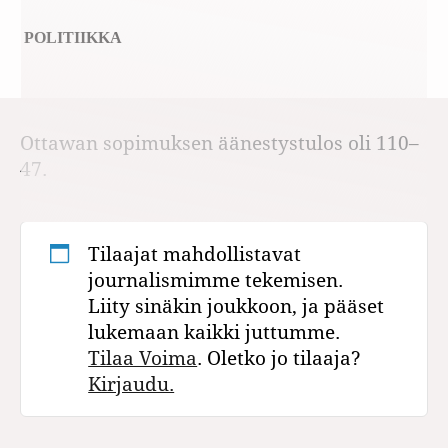
POLITIIKKA
Ottawan sopimuksen äänestystulos oli 110–
47.
Tilaajat mahdollistavat
journalismimme tekemisen.
Liity sinäkin joukkoon, ja pääset
lukemaan kaikki juttumme.
Tilaa Voima
. Oletko jo tilaaja?
Kirjaudu.