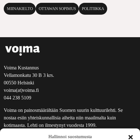
MIINAKIELTO
OTTAWAN SOPIMUS
POLITIIKKA
Voima Kustannus
Vellamonkatu 30 B 3 krs.
00550 Helsinki
voima(at)voima.fi
044 238 5109
Voima on painosmäärältään Suomen suurin kulttuurilehti. Se
nostaa esiin yhteiskunnallisia aiheita niin maailmalta kuin
kotimaasta. Lehti on ilmestynyt vuodesta 1999.
Hallinnoi suostumusta
TOIMITUS