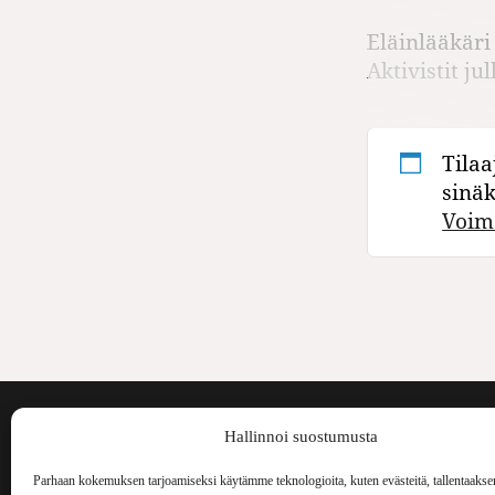
Eläinlääkäri
Aktivistit ju
Tilaa
sinä
Voim
Voima on painos
Hallinnoi suostumusta
kulttuurilehti. S
aiheita niin maai
Parhaan kokemuksen tarjoamiseksi käytämme teknologioita, kuten evästeitä, tallentaakse
Voima Kustannus