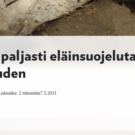
paljasti eläinsuojelut
uden
Lukuaika: 2 minuuttia
7.5.2011