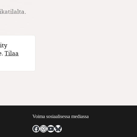
katilalta.
ity
e.
Tilaa
Voima sosiaalisessa mediassa
Facebook
Instagram
YouTube
Bluesky