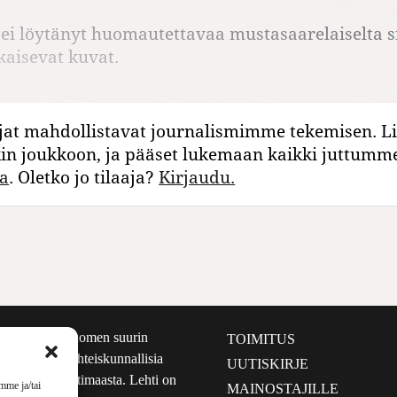
 ei löytänyt huomautettavaa mustasaarelaiselta si
lkaisevat kuvat.
jat mahdollistavat journalismimme tekemisen. Li
kin joukkoon, ja pääset lukemaan kaikki juttumm
a
. Oletko jo tilaaja?
Kirjaudu.
määrältään Suomen suurin
TOIMITUS
e nostaa esiin yhteiskunnallisia
UUTISKIRJE
lmalta kuin kotimaasta. Lehti on
mme ja/tai
MAINOSTAJILLE