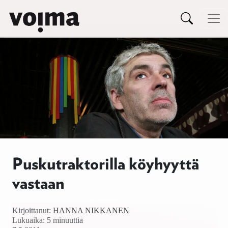
Päävalikko
Siirry sisältöön
Puskutraktorilla köyhyyttä
vastaan
Kirjoittanut:
HANNA NIKKANEN
Lukuaika: 5 minuuttia