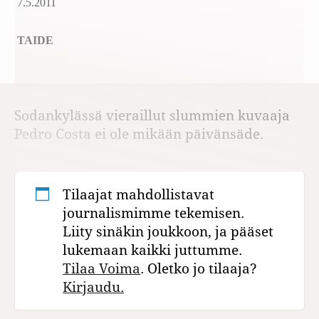
7.5.2011
TAIDE
Sodankylässä vieraillut slummien kuvaaja
Pedro Costa ei ole mikään päivänsäde.
Tilaajat mahdollistavat
journalismimme tekemisen.
Liity sinäkin joukkoon, ja pääset
lukemaan kaikki juttumme.
Tilaa Voima
. Oletko jo tilaaja?
Kirjaudu.