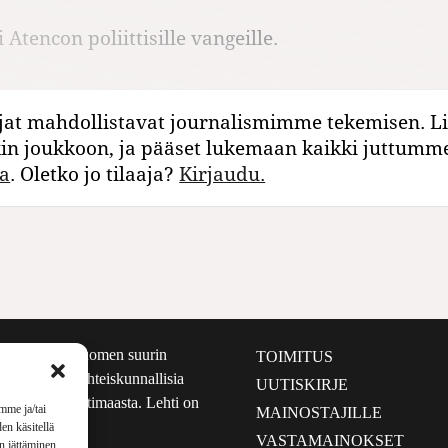
 Atencon poliittisille vangeille.
jat mahdollistavat journalismimme tekemisen. Li
kin joukkoon, ja pääset lukemaan kaikki juttumm
a
. Oletko jo tilaaja?
Kirjaudu.
määrältään Suomen suurin
TOIMITUS
e nostaa esiin yhteiskunnallisia
UUTISKIRJE
lmalta kuin kotimaasta. Lehti on
mme ja/tai
MAINOSTAJILLE
sta 1999.
en käsitellä
VASTAMAINOKSET
en jättäminen