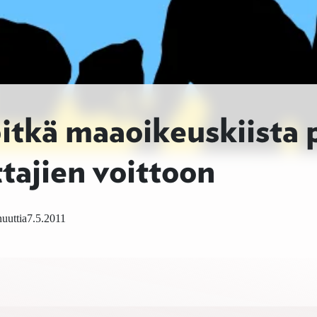
tkä maaoikeuskiista 
tajien voittoon
uuttia
7.5.2011