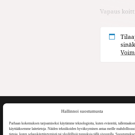
Vapaus koitti
Tilaa
sinä
Voim
Voima on painos
Hallinnoi suostumusta
kulttuurilehti. S
aiheita niin maai
Parhaan kokemuksen tarjoamiseksi käytämme teknologioita, kuten evästeitä, tallentaakse
Voima Kustannus
ilmestynyt vuode
käyttääksemme laitetietoja. Näiden tekniikoiden hyväksyminen antaa meille mahdollisuud
Vellamonkatu 30 B 3 krs.
tietoja, kuten selauskäyttäytymistä tai yksilöllisiä tunnuksia tällä sivustolla. Suostumuks