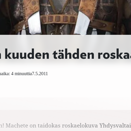
 kuuden tähden roska
aika: 4 minuuttia
7.5.2011
n! Machete on taidokas roskaelokuva Yhdysvalta