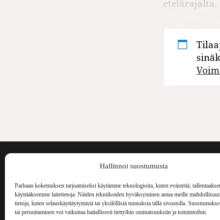
etelärajalta.
Tilaa
sinä
Voim
Voima on painos
Hallinnoi suostumusta
kulttuurilehti. S
aiheita niin maai
Parhaan kokemuksen tarjoamiseksi käytämme teknologioita, kuten evästeitä, tallentaakse
Voima Kustannus
ilmestynyt vuode
käyttääksemme laitetietoja. Näiden tekniikoiden hyväksyminen antaa meille mahdollisuud
Vellamonkatu 30 B 3 krs.
tietoja, kuten selauskäyttäytymistä tai yksilöllisiä tunnuksia tällä sivustolla. Suostumuks
tai peruuttaminen voi vaikuttaa haitallisesti tiettyihin ominaisuuksiin ja toimintoihin.
00550 Helsinki