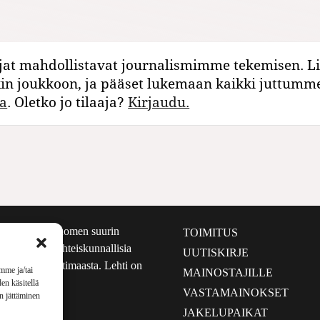
jat mahdollistavat journalismimme tekemisen. Li
kin joukkoon, ja pääset lukemaan kaikki juttumm
a
. Oletko jo tilaaja?
Kirjaudu.
määrältään Suomen suurin
TOIMITUS
e nostaa esiin yhteiskunnallisia
UUTISKIRJE
lmalta kuin kotimaasta. Lehti on
mme ja/tai
MAINOSTAJILLE
sta 1999.
en käsitellä
VASTAMAINOKSET
en jättäminen
JAKELUPAIKAT