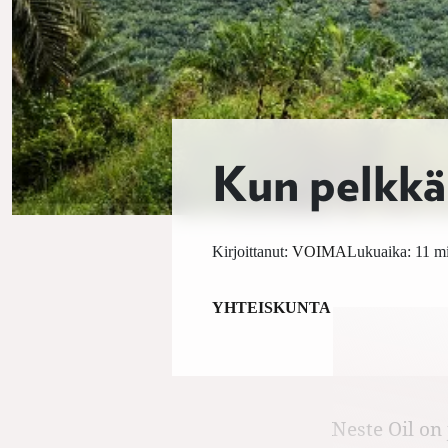
Kun pelkkä b
Kirjoittanut:
VOIMA
Lukuaika: 11 mi
YHTEISKUNTA
Neste Oil on