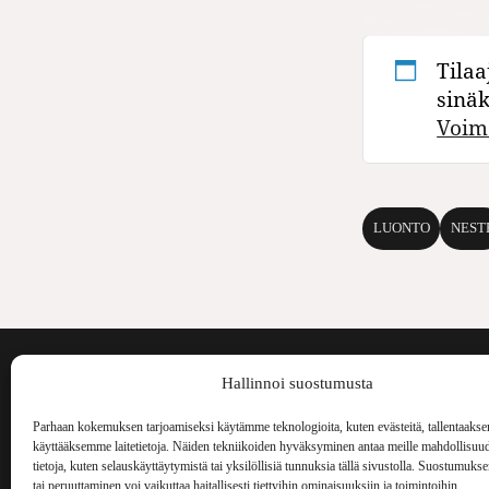
Tilaa
sinä
Voim
LUONTO
NEST
Voima on painos
Hallinnoi suostumusta
kulttuurilehti. S
aiheita niin maai
Parhaan kokemuksen tarjoamiseksi käytämme teknologioita, kuten evästeitä, tallentaakse
Voima Kustannus
ilmestynyt vuode
käyttääksemme laitetietoja. Näiden tekniikoiden hyväksyminen antaa meille mahdollisuud
Vellamonkatu 30 B 3 krs.
tietoja, kuten selauskäyttäytymistä tai yksilöllisiä tunnuksia tällä sivustolla. Suostumuks
00550 Helsinki
tai peruuttaminen voi vaikuttaa haitallisesti tiettyihin ominaisuuksiin ja toimintoihin.