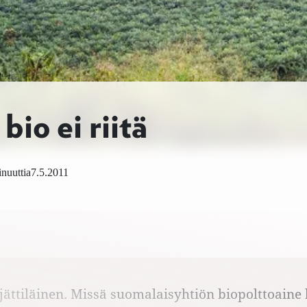
io ei riitä
nuuttia
7.5.2011
 jättiläinen. Missä suomalaisyhtiön biopolttoaine