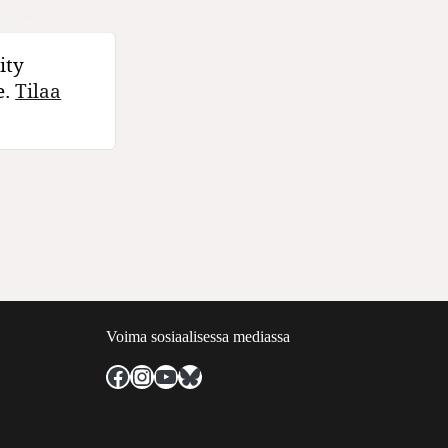
ity
e.
Tilaa
Voima sosiaalisessa mediassa
Facebook
Instagram
YouTube
Bluesky