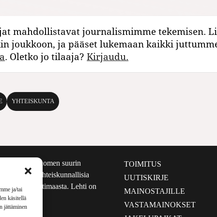
jat mahdollistavat journalismimme tekemisen. Li
kin joukkoon, ja pääset lukemaan kaikki juttumm
a
. Oletko jo tilaaja?
Kirjaudu.
E
YHTEISKUNTA
määrältään Suomen suurin
TOIMITUS
e nostaa esiin yhteiskunnallisia
UUTISKIRJE
lmalta kuin kotimaasta. Lehti on
mme ja/tai
MAINOSTAJILLE
sta 1999.
en käsitellä
VASTAMAINOKSET
en jättäminen