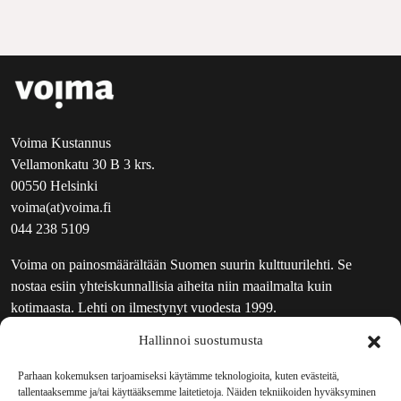
Voima Kustannus
Vellamonkatu 30 B 3 krs.
00550 Helsinki
voima(at)voima.fi
044 238 5109
Voima on painosmäärältään Suomen suurin kulttuurilehti. Se
nostaa esiin yhteiskunnallisia aiheita niin maailmalta kuin
kotimaasta. Lehti on ilmestynyt vuodesta 1999.
Hallinnoi suostumusta
TOIMITUS
UUTISKIRJE
Parhaan kokemuksen tarjoamiseksi käytämme teknologioita, kuten evästeitä,
tallentaaksemme ja/tai käyttääksemme laitetietoja. Näiden tekniikoiden hyväksyminen
MAINOSTAJILLE