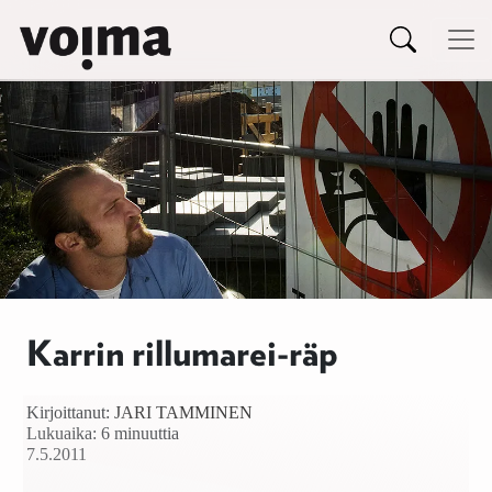
Päävalikko
Siirry sisältöön
Karrin rillumarei-räp
Kirjoittanut:
JARI TAMMINEN
Lukuaika: 6 minuuttia
7.5.2011