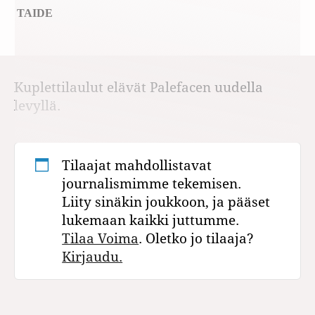
TAIDE
Kuplettilaulut elävät Palefacen uudella
levyllä.
Tilaajat mahdollistavat
journalismimme tekemisen.
Liity sinäkin joukkoon, ja pääset
lukemaan kaikki juttumme.
Tilaa Voima
. Oletko jo tilaaja?
Kirjaudu.