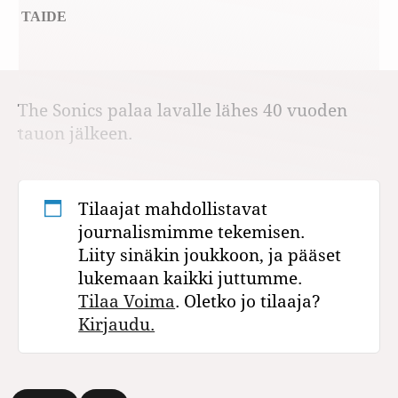
TAIDE
The Sonics palaa lavalle lähes 40 vuoden
tauon jälkeen.
Tilaajat mahdollistavat
journalismimme tekemisen.
Liity sinäkin joukkoon, ja pääset
lukemaan kaikki juttumme.
Tilaa Voima
. Oletko jo tilaaja?
Kirjaudu.