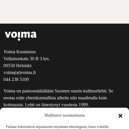
Voima Kustannus
Vellamonkatu 30 B 3 krs.
00550 Helsinki
voima(at)voima.fi
044 238 5109
Voima on painosmäärältään Suomen suurin kulttuurilehti. Se
nostaa esiin yhteiskunnallisia aiheita niin maailmalta kuin
kotimaasta. Lehti on ilmestynyt vuodesta 1999.
Hallinnoi suostumusta
TOIMITUS
UUTISKIRJE
Parhaan kokemuksen tarjoamiseksi käytämme teknologioita, kuten evästeitä,