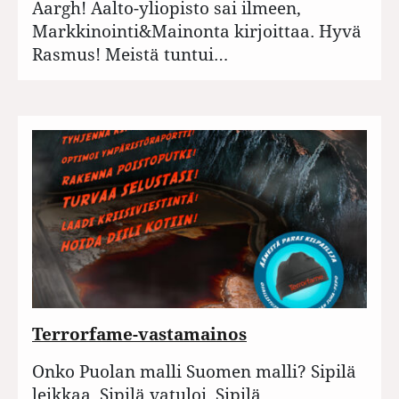
Aargh! Aalto-yliopisto sai ilmeen,
Markkinointi&Mainonta kirjoittaa. Hyvä
Rasmus! Meistä tuntui…
Terrorfame-vastamainos
Onko Puolan malli Suomen malli? Sipilä
leikkaa, Sipilä vatuloi, Sipilä…