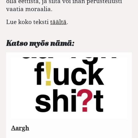
olla eettistä, ja siltä voi ihan perustellusti
vaatia moraalia.
Lue koko teksti
täältä
.
Katso myös nämä:
Aargh