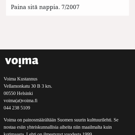
Paina sitä nappia. 7/2007
Voima Kustannus
Vellamonkatu 30 B 3 krs.
00550 Helsinki
voima(at)voima.fi
044 238 5109
Voima on painosmäärältään Suomen suurin kulttuurilehti. Se
nostaa esiin yhteiskunnallisia aiheita niin maailmalta kuin
kotimaasta. Lehti on ilmestynyt vuodesta 1999.