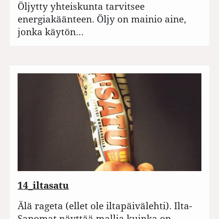
Öljytty yhteiskunta tarvitsee
energiakäänteen. Öljy on mainio aine,
jonka käytön…
14_iltasatu
Älä rageta (ellet ole iltapäivälehti). Ilta-
Sanomat näyttää mallia kuinka on…