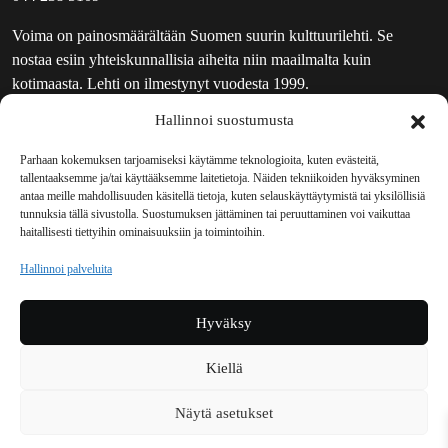
Voima on painosmäärältään Suomen suurin kulttuurilehti. Se
nostaa esiin yhteiskunnallisia aiheita niin maailmalta kuin
kotimaasta. Lehti on ilmestynyt vuodesta 1999.
Hallinnoi suostumusta
TOIMITUS
UUTISKIRJE
Parhaan kokemuksen tarjoamiseksi käytämme teknologioita, kuten evästeitä,
tallentaaksemme ja/tai käyttääksemme laitetietoja. Näiden tekniikoiden hyväksyminen
MAINOSTAJILLE
antaa meille mahdollisuuden käsitellä tietoja, kuten selauskäyttäytymistä tai yksilöllisiä
VASTAMAINOKSET
tunnuksia tällä sivustolla. Suostumuksen jättäminen tai peruuttaminen voi vaikuttaa
haitallisesti tiettyihin ominaisuuksiin ja toimintoihin.
JAKELUPAIKAT
REKISTERISELOSTE
Hallinnoi palveluita
EVÄSTEKÄYTÄNTÖ (EU)
TILAUKSEN PERUUTUSPYYNTÖ
Hyväksy
TILAUSOHJEET JA -EHDOT
Kiellä
Voima sosiaalisessa mediassa
Näytä asetukset
Facebook
Instagram
YouTube
Bluesky