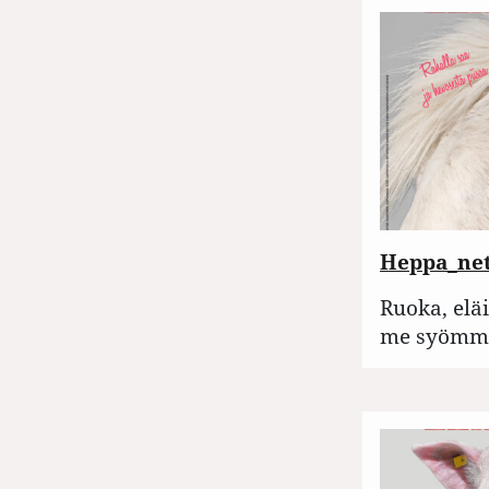
Heppa_net
Ruoka, elä
me syömme