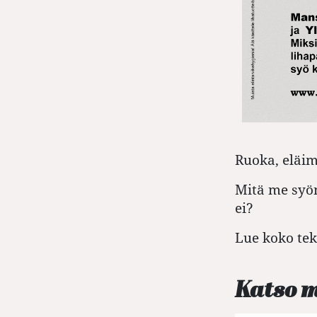
Ruoka, eläim
Mitä me syöm
ei?
Lue koko tek
Katso 