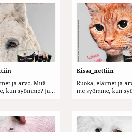
tiin
Kissa_nettiin
imet ja arvo. Mitä
Ruoka, eläimet ja ar
, kun syömme? Ja…
me syömme, kun sy