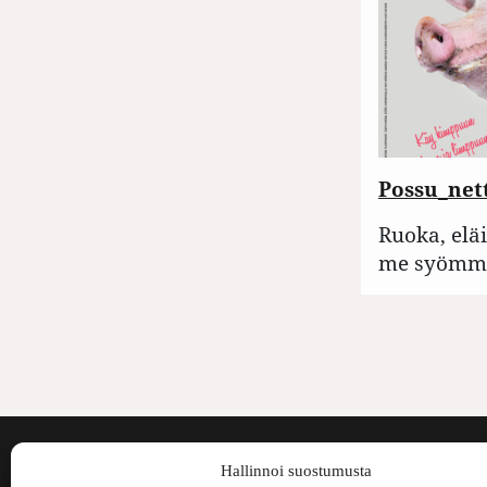
Possu_net
Ruoka, elä
me syömme
Voima on painos
Hallinnoi suostumusta
kulttuurilehti. S