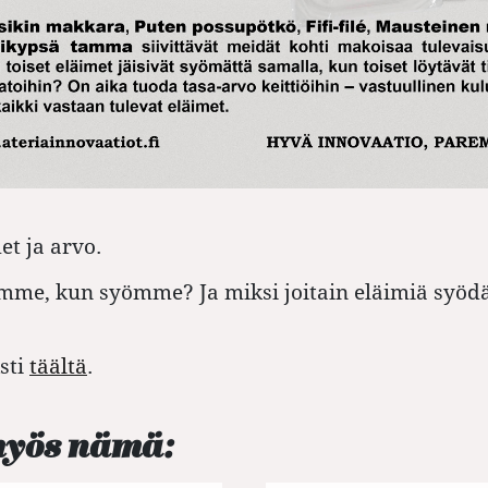
et ja arvo.
me, kun syömme? Ja miksi joitain eläimiä syödää
sti
täältä
.
myös nämä: