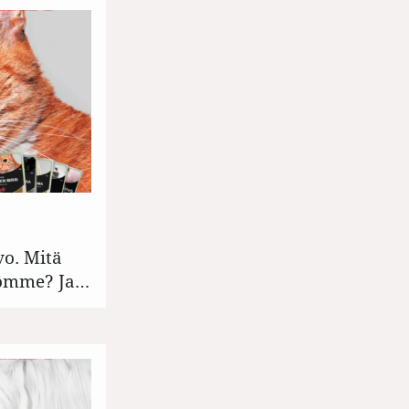
vo. Mitä
ömme? Ja…