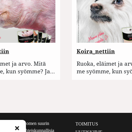
tiin
Koira_nettiin
imet ja arvo. Mitä
Ruoka, eläimet ja ar
, kun syömme? Ja…
me syömme, kun sy
määrältään Suomen suurin
TOIMITUS
e nostaa esiin yhteiskunnallisia