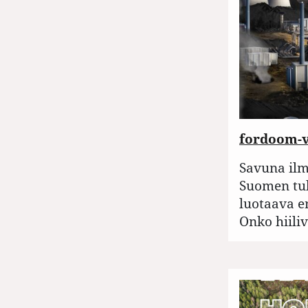
fordoom-v
Savuna ilm
Suomen tu
luotaava e
Onko hiili