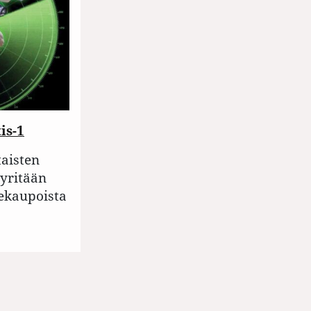
is-1
taisten
pyritään
ekaupoista