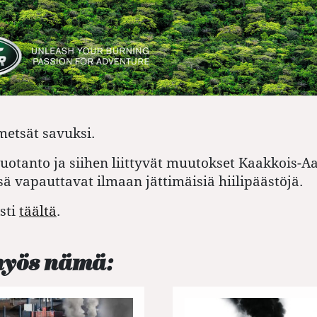
metsät savuksi.
uotanto ja siihen liittyvät muutokset Kaakkois-A
 vapauttavat ilmaan jättimäisiä hiilipäästöjä.
sti
täältä
.
myös nämä: