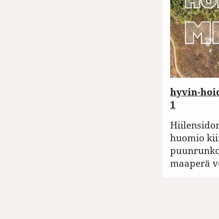
hyvin-hoid
1
Hiilensido
huomio kii
puunrunkoi
maaperä vo