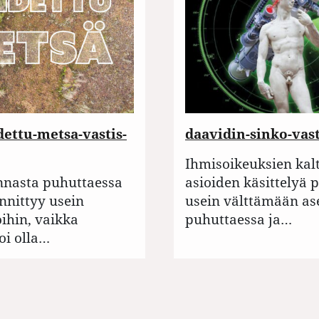
ettu-metsa-vastis-
daavidin-sinko-vast
Ihmisoikeuksien kal
nnasta puhuttaessa
asioiden käsittelyä 
nnittyy usein
usein välttämään as
hin, vaikka
puhuttaessa ja…
i olla…