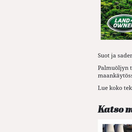
Suot ja sade
Palmuöljyn t
maankäytössä
Lue koko tek
Katso 