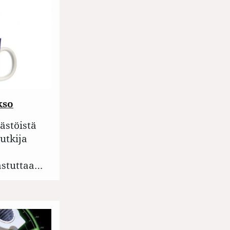
kso
äästöistä
utkija
stuttaa…