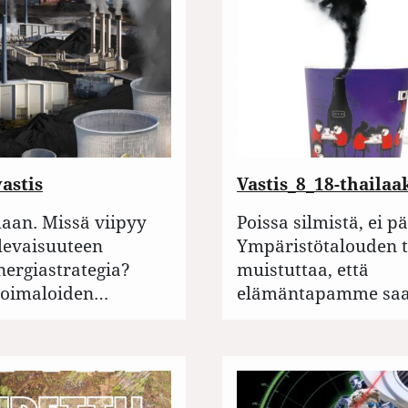
astis
Vastis_8_18-thailaa
aan. Missä viipyy
Poissa silmistä, ei p
levaisuuteen
Ympäristötalouden t
nergiastrategia?
muistuttaa, että
voimaloiden…
elämäntapamme saa