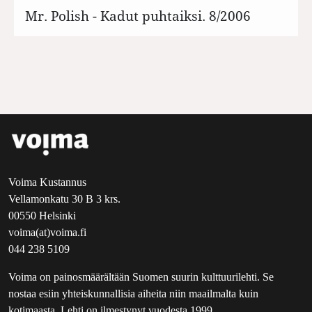
Mr. Polish - Kadut puhtaiksi. 8/2006
Voima Kustannus
Vellamonkatu 30 B 3 krs.
00550 Helsinki
voima(at)voima.fi
044 238 5109
Voima on painosmäärältään Suomen suurin kulttuurilehti. Se
nostaa esiin yhteiskunnallisia aiheita niin maailmalta kuin
kotimaasta. Lehti on ilmestynyt vuodesta 1999.