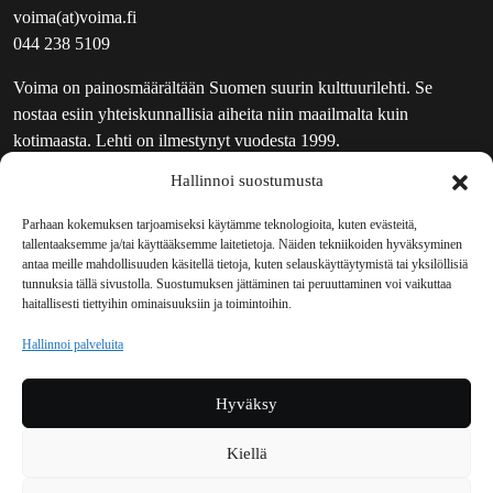
voima(at)voima.fi
044 238 5109
Voima on painosmäärältään Suomen suurin kulttuurilehti. Se
nostaa esiin yhteiskunnallisia aiheita niin maailmalta kuin
kotimaasta. Lehti on ilmestynyt vuodesta 1999.
Hallinnoi suostumusta
TOIMITUS
UUTISKIRJE
Parhaan kokemuksen tarjoamiseksi käytämme teknologioita, kuten evästeitä,
tallentaaksemme ja/tai käyttääksemme laitetietoja. Näiden tekniikoiden hyväksyminen
MAINOSTAJILLE
antaa meille mahdollisuuden käsitellä tietoja, kuten selauskäyttäytymistä tai yksilöllisiä
VASTAMAINOKSET
tunnuksia tällä sivustolla. Suostumuksen jättäminen tai peruuttaminen voi vaikuttaa
haitallisesti tiettyihin ominaisuuksiin ja toimintoihin.
JAKELUPAIKAT
REKISTERISELOSTE
Hallinnoi palveluita
EVÄSTEKÄYTÄNTÖ (EU)
TILAUKSEN PERUUTUSPYYNTÖ
Hyväksy
TILAUSOHJEET JA -EHDOT
Kiellä
Voima sosiaalisessa mediassa