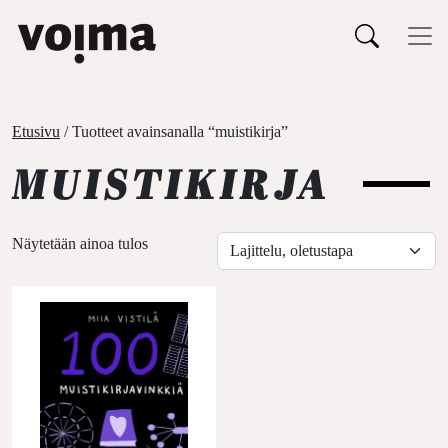
Päävalikko
Siirry sisältöön
Etusivu
/ Tuotteet avainsanalla “muistikirja”
MUISTIKIRJA
Näytetään ainoa tulos