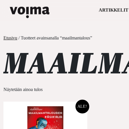
ARTIKKELIT
Päävalikko
Siirry sisältöön
Etusivu
/ Tuotteet avainsanalla “maailmantalous”
MAAILM
Näytetään ainoa tulos
ALE!