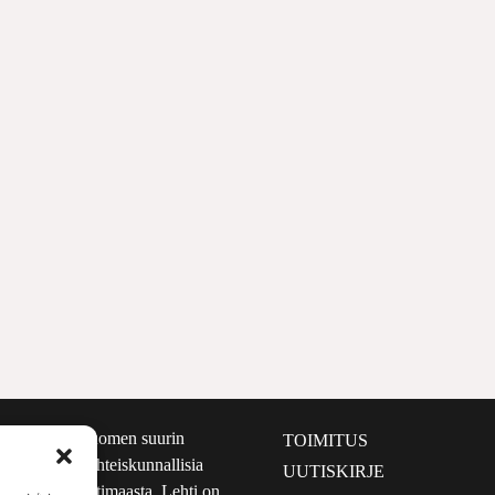
määrältään Suomen suurin
TOIMITUS
e nostaa esiin yhteiskunnallisia
UUTISKIRJE
lmalta kuin kotimaasta. Lehti on