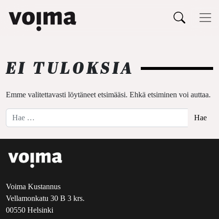
Päävalikko
Siirry sisältöön
EI TULOKSIA
Emme valitettavasti löytäneet etsimääsi. Ehkä etsiminen voi auttaa.
Hae:
Voima Kustannus
Vellamonkatu 30 B 3 krs.
00550 Helsinki