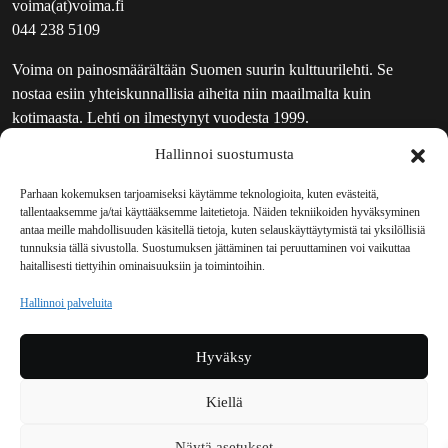
voima(at)voima.fi
044 238 5109
Voima on painosmäärältään Suomen suurin kulttuurilehti. Se
nostaa esiin yhteiskunnallisia aiheita niin maailmalta kuin
kotimaasta. Lehti on ilmestynyt vuodesta 1999.
Hallinnoi suostumusta
TOIMITUS
UUTISKIRJE
Parhaan kokemuksen tarjoamiseksi käytämme teknologioita, kuten evästeitä,
tallentaaksemme ja/tai käyttääksemme laitetietoja. Näiden tekniikoiden hyväksyminen
MAINOSTAJILLE
antaa meille mahdollisuuden käsitellä tietoja, kuten selauskäyttäytymistä tai yksilöllisiä
VASTAMAINOKSET
tunnuksia tällä sivustolla. Suostumuksen jättäminen tai peruuttaminen voi vaikuttaa
haitallisesti tiettyihin ominaisuuksiin ja toimintoihin.
JAKELUPAIKAT
REKISTERISELOSTE
Hallinnoi palveluita
EVÄSTEKÄYTÄNTÖ (EU)
TILAUKSEN PERUUTUSPYYNTÖ
Hyväksy
TILAUSOHJEET JA -EHDOT
Kiellä
Voima sosiaalisessa mediassa
Näytä asetukset