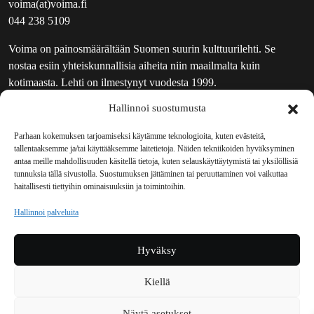
voima(at)voima.fi
044 238 5109
Voima on painosmäärältään Suomen suurin kulttuurilehti. Se
nostaa esiin yhteiskunnallisia aiheita niin maailmalta kuin
kotimaasta. Lehti on ilmestynyt vuodesta 1999.
Hallinnoi suostumusta
TOIMITUS
UUTISKIRJE
Parhaan kokemuksen tarjoamiseksi käytämme teknologioita, kuten evästeitä,
tallentaaksemme ja/tai käyttääksemme laitetietoja. Näiden tekniikoiden hyväksyminen
MAINOSTAJILLE
antaa meille mahdollisuuden käsitellä tietoja, kuten selauskäyttäytymistä tai yksilöllisiä
VASTAMAINOKSET
tunnuksia tällä sivustolla. Suostumuksen jättäminen tai peruuttaminen voi vaikuttaa
haitallisesti tiettyihin ominaisuuksiin ja toimintoihin.
JAKELUPAIKAT
REKISTERISELOSTE
Hallinnoi palveluita
EVÄSTEKÄYTÄNTÖ (EU)
TILAUKSEN PERUUTUSPYYNTÖ
Hyväksy
TILAUSOHJEET JA -EHDOT
Kiellä
Voima sosiaalisessa mediassa
Näytä asetukset