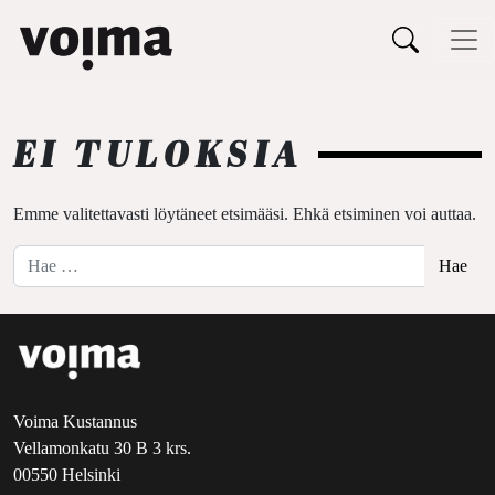
Päävalikko
Siirry sisältöön
EI TULOKSIA
Emme valitettavasti löytäneet etsimääsi. Ehkä etsiminen voi auttaa.
Hae:
Voima Kustannus
Vellamonkatu 30 B 3 krs.
00550 Helsinki