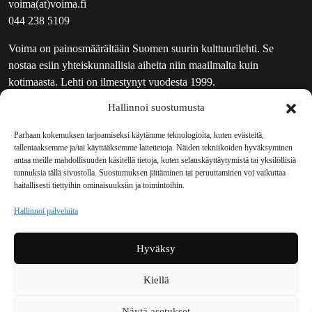
voima(at)voima.fi
044 238 5109
Voima on painosmäärältään Suomen suurin kulttuurilehti. Se
nostaa esiin yhteiskunnallisia aiheita niin maailmalta kuin
kotimaasta. Lehti on ilmestynyt vuodesta 1999.
Hallinnoi suostumusta
TOIMITUS
UUTISKIRJE
Parhaan kokemuksen tarjoamiseksi käytämme teknologioita, kuten evästeitä,
tallentaaksemme ja/tai käyttääksemme laitetietoja. Näiden tekniikoiden hyväksyminen
MAINOSTAJILLE
antaa meille mahdollisuuden käsitellä tietoja, kuten selauskäyttäytymistä tai yksilöllisiä
VASTAMAINOKSET
tunnuksia tällä sivustolla. Suostumuksen jättäminen tai peruuttaminen voi vaikuttaa
haitallisesti tiettyihin ominaisuuksiin ja toimintoihin.
JAKELUPAIKAT
REKISTERISELOSTE
Hallinnoi palveluita
EVÄSTEKÄYTÄNTÖ (EU)
TILAUKSEN PERUUTUSPYYNTÖ
Hyväksy
TILAUSOHJEET JA -EHDOT
Kiellä
Voima sosiaalisessa mediassa
Näytä asetukset