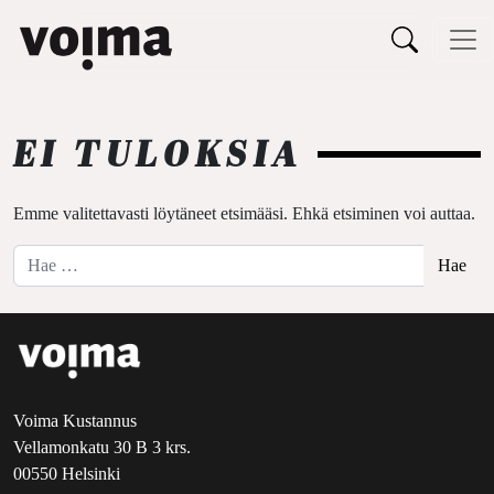
Päävalikko
Siirry sisältöön
EI TULOKSIA
Emme valitettavasti löytäneet etsimääsi. Ehkä etsiminen voi auttaa.
Hae:
Voima Kustannus
Vellamonkatu 30 B 3 krs.
00550 Helsinki