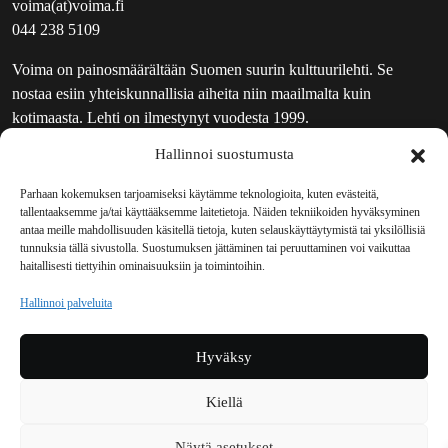
voima(at)voima.fi
044 238 5109
Voima on painosmäärältään Suomen suurin kulttuurilehti. Se
nostaa esiin yhteiskunnallisia aiheita niin maailmalta kuin
kotimaasta. Lehti on ilmestynyt vuodesta 1999.
Hallinnoi suostumusta
TOIMITUS
UUTISKIRJE
Parhaan kokemuksen tarjoamiseksi käytämme teknologioita, kuten evästeitä,
tallentaaksemme ja/tai käyttääksemme laitetietoja. Näiden tekniikoiden hyväksyminen
MAINOSTAJILLE
antaa meille mahdollisuuden käsitellä tietoja, kuten selauskäyttäytymistä tai yksilöllisiä
VASTAMAINOKSET
tunnuksia tällä sivustolla. Suostumuksen jättäminen tai peruuttaminen voi vaikuttaa
haitallisesti tiettyihin ominaisuuksiin ja toimintoihin.
JAKELUPAIKAT
REKISTERISELOSTE
Hallinnoi palveluita
EVÄSTEKÄYTÄNTÖ (EU)
TILAUKSEN PERUUTUSPYYNTÖ
Hyväksy
TILAUSOHJEET JA -EHDOT
Kiellä
Voima sosiaalisessa mediassa
Näytä asetukset