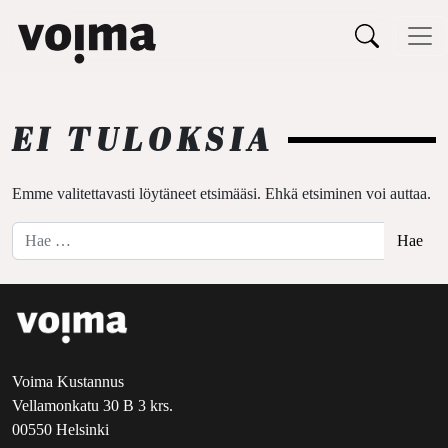
Päävalikko
Siirry sisältöön
EI TULOKSIA
Emme valitettavasti löytäneet etsimääsi. Ehkä etsiminen voi auttaa.
Hae:
Voima Kustannus
Vellamonkatu 30 B 3 krs.
00550 Helsinki