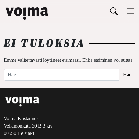
Päävalikko
Siirry sisältöön
EI TULOKSIA
Emme valitettavasti löytäneet etsimääsi. Ehkä etsiminen voi auttaa.
Hae:
Voima Kustannus
Vellamonkatu 30 B 3 krs.
00550 Helsinki