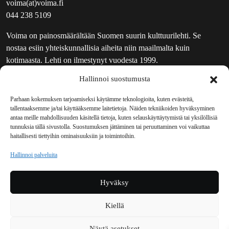
voima(at)voima.fi
044 238 5109
Voima on painosmäärältään Suomen suurin kulttuurilehti. Se
nostaa esiin yhteiskunnallisia aiheita niin maailmalta kuin
kotimaasta. Lehti on ilmestynyt vuodesta 1999.
Hallinnoi suostumusta
TOIMITUS
UUTISKIRJE
Parhaan kokemuksen tarjoamiseksi käytämme teknologioita, kuten evästeitä,
tallentaaksemme ja/tai käyttääksemme laitetietoja. Näiden tekniikoiden hyväksyminen
MAINOSTAJILLE
antaa meille mahdollisuuden käsitellä tietoja, kuten selauskäyttäytymistä tai yksilöllisiä
VASTAMAINOKSET
tunnuksia tällä sivustolla. Suostumuksen jättäminen tai peruuttaminen voi vaikuttaa
haitallisesti tiettyihin ominaisuuksiin ja toimintoihin.
JAKELUPAIKAT
REKISTERISELOSTE
Hallinnoi palveluita
EVÄSTEKÄYTÄNTÖ (EU)
TILAUKSEN PERUUTUSPYYNTÖ
Hyväksy
TILAUSOHJEET JA -EHDOT
Kiellä
Voima sosiaalisessa mediassa
Näytä asetukset