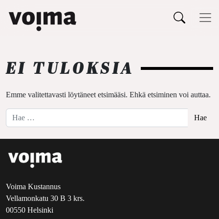
Päävalikko
Siirry sisältöön
EI TULOKSIA
Emme valitettavasti löytäneet etsimääsi. Ehkä etsiminen voi auttaa.
Hae:
Voima Kustannus
Vellamonkatu 30 B 3 krs.
00550 Helsinki