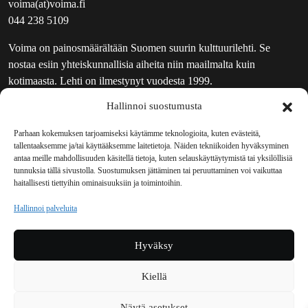
voima(at)voima.fi
044 238 5109
Voima on painosmäärältään Suomen suurin kulttuurilehti. Se
nostaa esiin yhteiskunnallisia aiheita niin maailmalta kuin
kotimaasta. Lehti on ilmestynyt vuodesta 1999.
Hallinnoi suostumusta
TOIMITUS
UUTISKIRJE
Parhaan kokemuksen tarjoamiseksi käytämme teknologioita, kuten evästeitä,
tallentaaksemme ja/tai käyttääksemme laitetietoja. Näiden tekniikoiden hyväksyminen
MAINOSTAJILLE
antaa meille mahdollisuuden käsitellä tietoja, kuten selauskäyttäytymistä tai yksilöllisiä
VASTAMAINOKSET
tunnuksia tällä sivustolla. Suostumuksen jättäminen tai peruuttaminen voi vaikuttaa
haitallisesti tiettyihin ominaisuuksiin ja toimintoihin.
JAKELUPAIKAT
REKISTERISELOSTE
Hallinnoi palveluita
EVÄSTEKÄYTÄNTÖ (EU)
TILAUKSEN PERUUTUSPYYNTÖ
Hyväksy
TILAUSOHJEET JA -EHDOT
Kiellä
Voima sosiaalisessa mediassa
Näytä asetukset