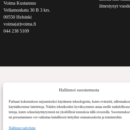
Voima Kustannus
ilmestynyt vuode
Vellamonkatu 30 B 3 krs.
00550 Helsinki
voima(at)voima.fi
044 238 5109
Hallinnoi suostumusta
Parhaan kokemuksen tarjoamiseksi käytämme teknologioita, kuten evästeitä, tallentaakse
käyttääksemme laitetietoja. Näiden tekniikoiden hyväksyminen antaa meille mahdollisuud
tietoja, kuten selauskäyttäytymistä tai yksilöllisiä tunnuksia tällä sivustolla. Suostumuks
tai peruuttaminen voi vaikuttaa haitallisesti tiettyihin ominaisuuksiin ja toimintoihin.
Hallinnoi palveluita