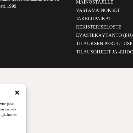
MAINOSTAJILLE
sta 1999.
VASTAMAINOKSET
JAKELUPAIKAT
REKISTERISELOSTE
EVÄSTEKÄYTÄNTÖ (EU)
TILAUKSEN PERUUTUS
TILAUSOHJEET JA -EHD
mme ja/tai
en käsitellä
en jättäminen