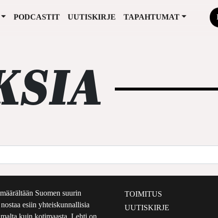
PODCASTIT
UUTISKIRJE
TAPAHTUMAT
KSIA
määrältään Suomen suurin
TOIMITUS
e nostaa esiin yhteiskunnallisia
UUTISKIRJE
lmalta kuin kotimaasta. Lehti on