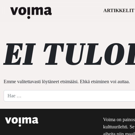
ARTIKKELIT
Päävalikko
Siirry sisältöön
EI TULO
Emme valitettavasti löytäneet etsimääsi. Ehkä etsiminen voi auttaa.
Hae:
Voima on painos
kulttuurilehti. S
aiheita niin maai