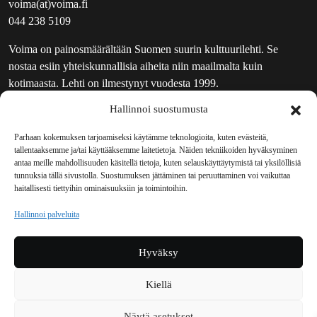
voima(at)voima.fi
044 238 5109
Voima on painosmäärältään Suomen suurin kulttuurilehti. Se
nostaa esiin yhteiskunnallisia aiheita niin maailmalta kuin
kotimaasta. Lehti on ilmestynyt vuodesta 1999.
Hallinnoi suostumusta
TOIMITUS
UUTISKIRJE
Parhaan kokemuksen tarjoamiseksi käytämme teknologioita, kuten evästeitä,
tallentaaksemme ja/tai käyttääksemme laitetietoja. Näiden tekniikoiden hyväksyminen
MAINOSTAJILLE
antaa meille mahdollisuuden käsitellä tietoja, kuten selauskäyttäytymistä tai yksilöllisiä
VASTAMAINOKSET
tunnuksia tällä sivustolla. Suostumuksen jättäminen tai peruuttaminen voi vaikuttaa
haitallisesti tiettyihin ominaisuuksiin ja toimintoihin.
JAKELUPAIKAT
REKISTERISELOSTE
Hallinnoi palveluita
EVÄSTEKÄYTÄNTÖ (EU)
TILAUKSEN PERUUTUSPYYNTÖ
Hyväksy
TILAUSOHJEET JA -EHDOT
Kiellä
Voima sosiaalisessa mediassa
Näytä asetukset