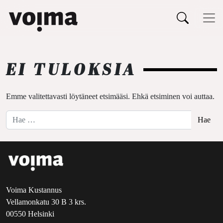
Päävalikko
Siirry sisältöön
EI TULOKSIA
Emme valitettavasti löytäneet etsimääsi. Ehkä etsiminen voi auttaa.
Hae:
Voima Kustannus
Vellamonkatu 30 B 3 krs.
00550 Helsinki