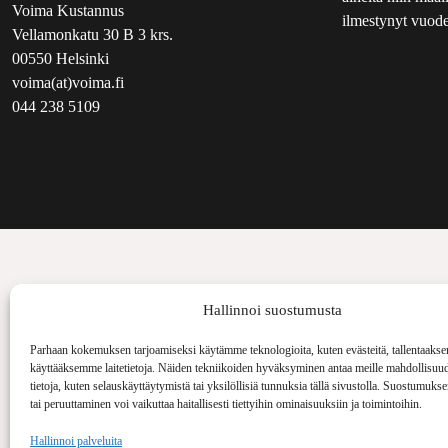
Voima Kustannus
ilmestynyt vuode
Vellamonkatu 30 B 3 krs.
00550 Helsinki
voima(at)voima.fi
044 238 5109
Hallinnoi suostumusta
Parhaan kokemuksen tarjoamiseksi käytämme teknologioita, kuten evästeitä, tallentaakse
käyttääksemme laitetietoja. Näiden tekniikoiden hyväksyminen antaa meille mahdollisuud
tietoja, kuten selauskäyttäytymistä tai yksilöllisiä tunnuksia tällä sivustolla. Suostumuks
tai peruuttaminen voi vaikuttaa haitallisesti tiettyihin ominaisuuksiin ja toimintoihin.
Hallinnoi palveluita