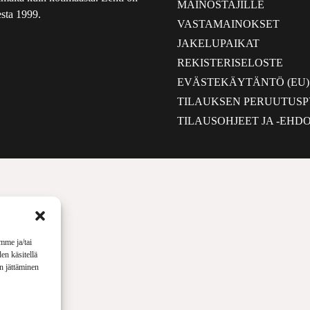
MAINOSTAJILLE
sta 1999.
VASTAMAINOKSET
JAKELUPAIKAT
REKISTERISELOSTE
EVÄSTEKÄYTÄNTÖ (EU)
TILAUKSEN PERUUTUS
TILAUSOHJEET JA -EHD
mme ja/tai
en käsitellä
en jättäminen