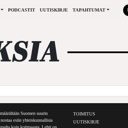
PODCASTIT
UUTISKIRJE
TAPAHTUMAT
KSIA
määrältään Suomen suurin
TOIMITUS
e nostaa esiin yhteiskunnallisia
UUTISKIRJE
lmalta kuin kotimaasta. Lehti on