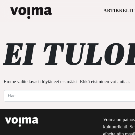
ARTIKKELIT
Päävalikko
Siirry sisältöön
EI TULO
Emme valitettavasti löytäneet etsimääsi. Ehkä etsiminen voi auttaa.
Hae:
Voima on painos
kulttuurilehti. S
aiheita niin maai