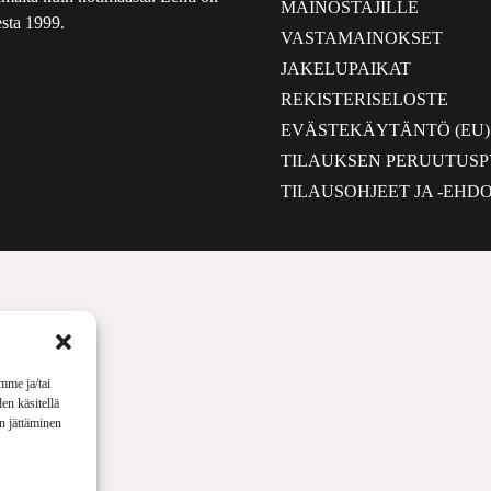
MAINOSTAJILLE
sta 1999.
VASTAMAINOKSET
JAKELUPAIKAT
REKISTERISELOSTE
EVÄSTEKÄYTÄNTÖ (EU)
TILAUKSEN PERUUTUS
TILAUSOHJEET JA -EHD
mme ja/tai
en käsitellä
en jättäminen