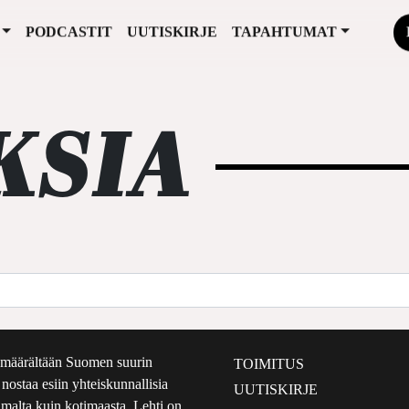
PODCASTIT
UUTISKIRJE
TAPAHTUMAT
KSIA
määrältään Suomen suurin
TOIMITUS
e nostaa esiin yhteiskunnallisia
UUTISKIRJE
lmalta kuin kotimaasta. Lehti on