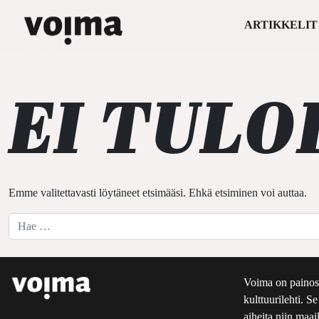
ARTIKKELIT
Päävalikko
Siirry sisältöön
EI TULO
Emme valitettavasti löytäneet etsimääsi. Ehkä etsiminen voi auttaa.
Hae:
Voima on painos
kulttuurilehti. S
aiheita niin maai