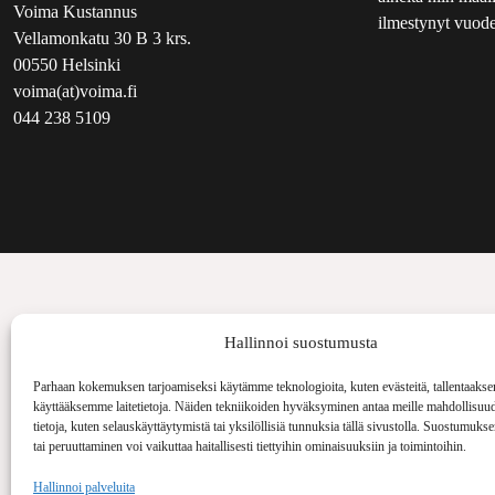
Voima Kustannus
ilmestynyt vuode
Vellamonkatu 30 B 3 krs.
00550 Helsinki
voima(at)voima.fi
044 238 5109
Hallinnoi suostumusta
Parhaan kokemuksen tarjoamiseksi käytämme teknologioita, kuten evästeitä, tallentaakse
käyttääksemme laitetietoja. Näiden tekniikoiden hyväksyminen antaa meille mahdollisuud
tietoja, kuten selauskäyttäytymistä tai yksilöllisiä tunnuksia tällä sivustolla. Suostumuks
tai peruuttaminen voi vaikuttaa haitallisesti tiettyihin ominaisuuksiin ja toimintoihin.
Hallinnoi palveluita