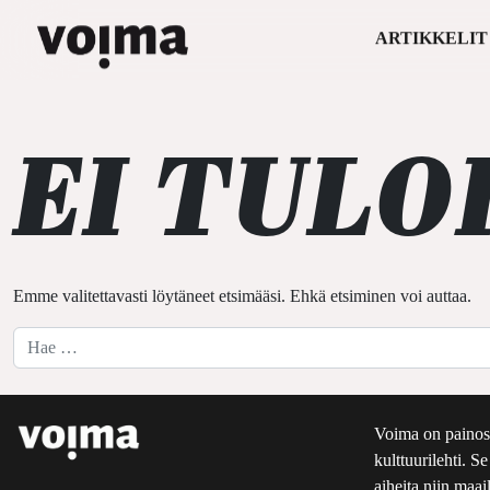
ARTIKKELIT
Päävalikko
Siirry sisältöön
EI TULO
Emme valitettavasti löytäneet etsimääsi. Ehkä etsiminen voi auttaa.
Hae:
Voima on painos
kulttuurilehti. S
aiheita niin maai