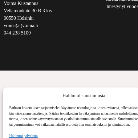
Voima Kustannus
ilmestynyt vuode
Vellamonkatu 30 B 3 krs.
00550 Helsinki
voima(at)voima.fi
044 238 5109
Hallinnoi suostumusta
Parhaan kokemuksen tarjoamiseksi käytämme teknologioita, kuten evästeitä, tallentaakse
käyttääksemme laitetietoja. Näiden tekniikoiden hyväksyminen antaa meille mahdollisuud
tietoja, kuten selauskäyttäytymistä tai yksilöllisiä tunnuksia tällä sivustolla. Suostumuks
tai peruuttaminen voi vaikuttaa haitallisesti tiettyihin ominaisuuksiin ja toimintoihin.
Hallinnoi palveluita