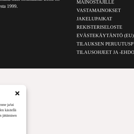
MAINOSTAJILLE
sta 1999.
VASTAMAINOKSET
JAKELUPAIKAT
REKISTERISELOSTE
EVÄSTEKÄYTÄNTÖ (EU)
TILAUKSEN PERUUTUS
TILAUSOHJEET JA -EHD
mme ja/tai
en käsitellä
en jättäminen