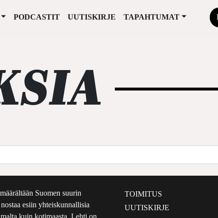
PODCASTIT
UUTISKIRJE
TAPAHTUMAT
KSIA
määrältään Suomen suurin
TOIMITUS
e nostaa esiin yhteiskunnallisia
UUTISKIRJE
lmalta kuin kotimaasta. Lehti on